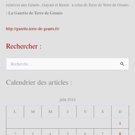
relatives aux Géants , Gayant et Reuze à celui de Terre de Terre de Géants
: La Gazette de Terre de Géants
http://gazette.terre-de-geants.fr/
Rechercher :
R
e
c
h
Calendrier des articles :
e
r
c
juin 2014
h
e
L
M
M
J
V
S
D
r
1
:
2
3
4
5
6
7
8