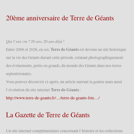
fête
des
Géants
20ème anniversaire de Terre de Géants
du
centre
commercial
Englos-
𝑄𝑢𝑖 𝑙’𝑒𝑢𝑡 𝑐𝑟𝑢 ? 20 𝑎𝑛𝑠, 20 𝑎𝑛𝑠 𝑑𝑒́𝑗𝑎̀ !
les-
Terre de Géants
Entre 2006 et 2026, en soi,
est devenu un site historique
Géants
sur la vie des Géants durant cette période, relatant photographiquement
2014
des événements, petits ou grands, du monde des Géants dans nos terres
(28/06/2014)
septentrionales.
Vous pouvez découvrir ci-après, un article narrant la genèse mais aussi
Terre de Géants
l’évolution du site internet
:
http://www.terre-de-geants.fr/…/terre-de-geants-fete…/
La Gazette de Terre de Géants
Un site internet complémentaire concernant l’histoire et les collections