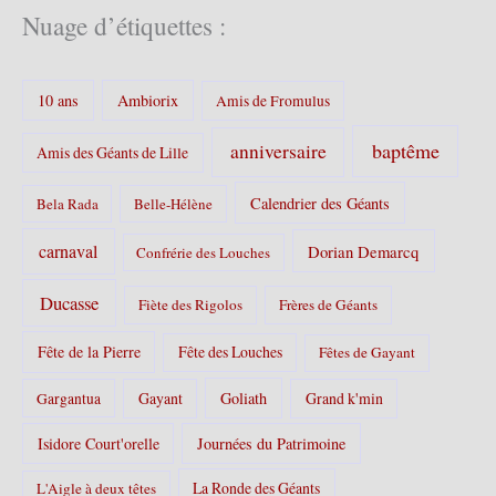
é
Nuage d’étiquettes :
g
o
r
10 ans
Ambiorix
i
Amis de Fromulus
e
s
baptême
anniversaire
Amis des Géants de Lille
:
Calendrier des Géants
Bela Rada
Belle-Hélène
carnaval
Dorian Demarcq
Confrérie des Louches
Ducasse
Fiète des Rigolos
Frères de Géants
Fête de la Pierre
Fête des Louches
Fêtes de Gayant
Gayant
Goliath
Grand k'min
Gargantua
Isidore Court'orelle
Journées du Patrimoine
La Ronde des Géants
L'Aigle à deux têtes