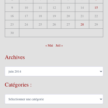
9
10
11
12
13
14
15
16
17
18
19
20
21
22
23
24
25
26
27
28
29
30
« Mai
Juil »
Archives
A
r
c
Catégories :
h
i
v
C
e
a
s
t