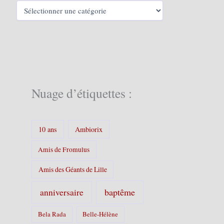
C
a
t
é
g
o
r
i
e
Nuage d’étiquettes :
s
:
10 ans
Ambiorix
Amis de Fromulus
Amis des Géants de Lille
baptême
anniversaire
Bela Rada
Belle-Hélène