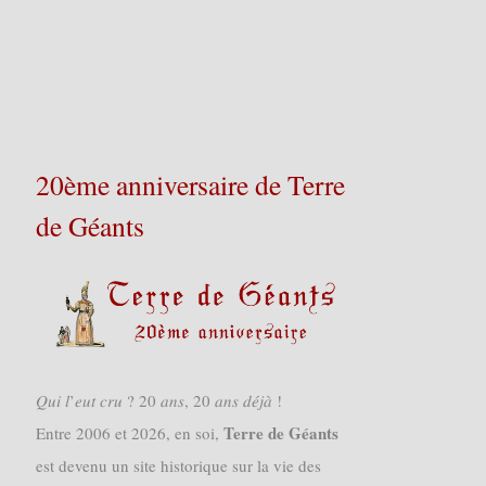
20ème anniversaire de Terre
de Géants
𝑄𝑢𝑖 𝑙’𝑒𝑢𝑡 𝑐𝑟𝑢 ? 20 𝑎𝑛𝑠, 20 𝑎𝑛𝑠 𝑑𝑒́𝑗𝑎̀ !
Terre de Géants
Entre 2006 et 2026, en soi,
est devenu un site historique sur la vie des