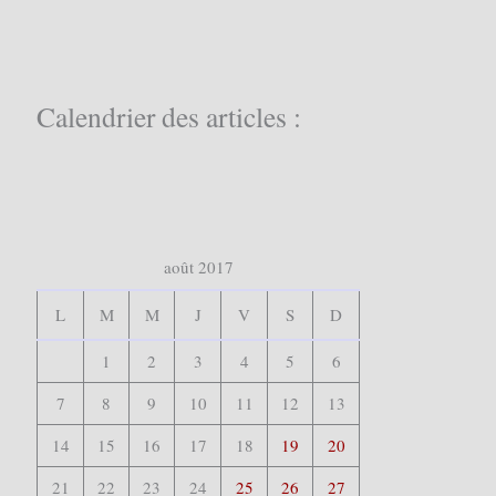
h
e
r
c
Calendrier des articles :
h
e
r
:
août 2017
L
M
M
J
V
S
D
1
2
3
4
5
6
7
8
9
10
11
12
13
14
15
16
17
18
19
20
21
22
23
24
25
26
27