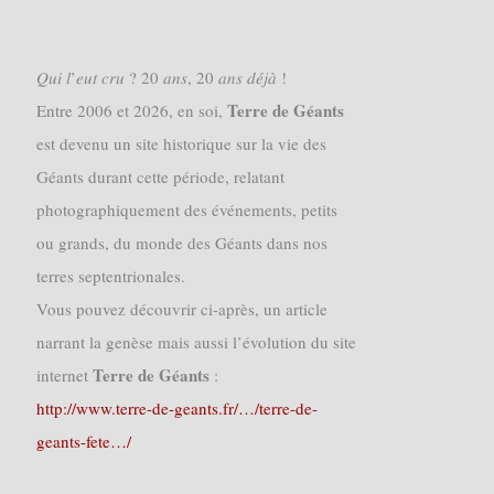
𝑄𝑢𝑖 𝑙’𝑒𝑢𝑡 𝑐𝑟𝑢 ? 20 𝑎𝑛𝑠, 20 𝑎𝑛𝑠 𝑑𝑒́𝑗𝑎̀ !
Terre de Géants
Entre 2006 et 2026, en soi,
est devenu un site historique sur la vie des
Géants durant cette période, relatant
photographiquement des événements, petits
ou grands, du monde des Géants dans nos
terres septentrionales.
Vous pouvez découvrir ci-après, un article
narrant la genèse mais aussi l’évolution du site
Terre de Géants
internet
:
http://www.terre-de-geants.fr/…/terre-de-
geants-fete…/