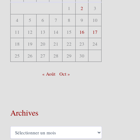
1
2
3
4
5
6
7
8
9
10
11
12
13
14
15
16
17
18
19
20
21
22
23
24
25
26
27
28
29
30
« Août
Oct »
Archives
A
r