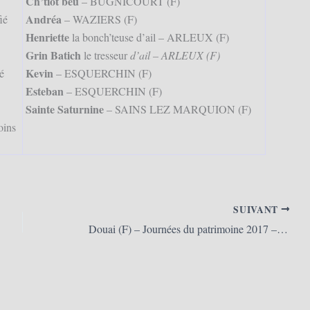
Ch’tiot beu
– BUGNICOURT (F)
Andréa
ié
– WAZIERS (F)
Henriette
la bonch’teuse d’ail – ARLEUX (F)
Grin Batich
le tresseur
d’ail – ARLEUX (F)
Kevin
é
– ESQUERCHIN (F)
Esteban
– ESQUERCHIN (F)
Sainte Saturnine
– SAINS LEZ MARQUION (F)
oins
SUIVANT
Douai (F) – Journées du patrimoine 2017 – Ouverture de la Maison des Géants (16/09/2017)