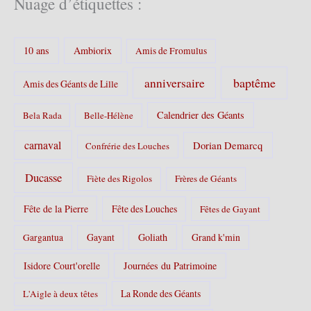
Nuage d’étiquettes :
g
o
r
10 ans
Ambiorix
i
Amis de Fromulus
e
s
baptême
anniversaire
Amis des Géants de Lille
:
Calendrier des Géants
Bela Rada
Belle-Hélène
carnaval
Dorian Demarcq
Confrérie des Louches
Ducasse
Fiète des Rigolos
Frères de Géants
Fête de la Pierre
Fête des Louches
Fêtes de Gayant
Gayant
Goliath
Grand k'min
Gargantua
Isidore Court'orelle
Journées du Patrimoine
La Ronde des Géants
L'Aigle à deux têtes