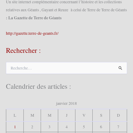
Un site internet complémentaire concernant l’histoire et les collections
relatives aux Géants , Gayant et Reuze à celui de Terre de Terre de Géants
: La Gazette de Terre de Géants
http://gazette.terre-de-geants.fr/
Rechercher :
R
e
c
h
Calendrier des articles :
e
r
c
janvier 2018
h
e
L
M
M
J
V
S
D
r
1
2
3
4
5
6
7
: