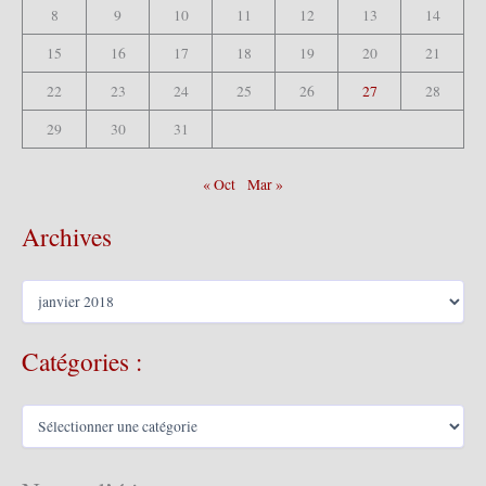
8
9
10
11
12
13
14
15
16
17
18
19
20
21
22
23
24
25
26
27
28
29
30
31
« Oct
Mar »
Archives
A
r
c
Catégories :
h
i
v
C
e
a
s
t
é