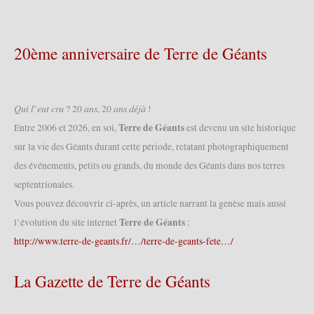
2018
20ème anniversaire de Terre de Géants
𝑄𝑢𝑖 𝑙’𝑒𝑢𝑡 𝑐𝑟𝑢 ? 20 𝑎𝑛𝑠, 20 𝑎𝑛𝑠 𝑑𝑒́𝑗𝑎̀ !
Terre de Géants
Entre 2006 et 2026, en soi,
est devenu un site historique
sur la vie des Géants durant cette période, relatant photographiquement
des événements, petits ou grands, du monde des Géants dans nos terres
septentrionales.
Vous pouvez découvrir ci-après, un article narrant la genèse mais aussi
Terre de Géants
l’évolution du site internet
:
http://www.terre-de-geants.fr/…/terre-de-geants-fete…/
La Gazette de Terre de Géants