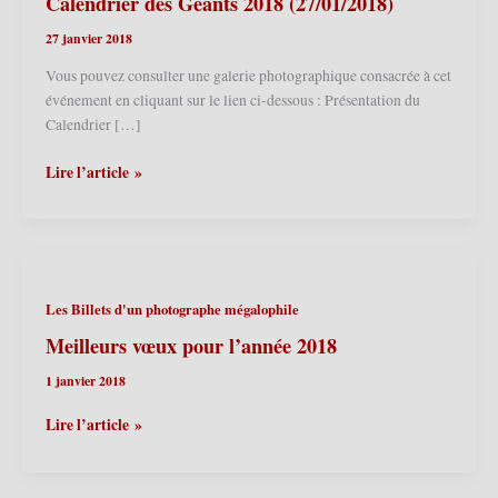
Calendrier des Géants 2018 (27/01/2018)
27 janvier 2018
Vous pouvez consulter une galerie photographique consacrée à cet
événement en cliquant sur le lien ci-dessous : Présentation du
Calendrier […]
Ath
Lire l’article »
(B)
–
Maison
des
Géants
Les Billets d'un photographe mégalophile
–
Présentation
Meilleurs vœux pour l’année 2018
du
1 janvier 2018
Calendrier
des
Meilleurs
Lire l’article »
Géants
vœux
2018
pour
(27/01/2018)
l’année