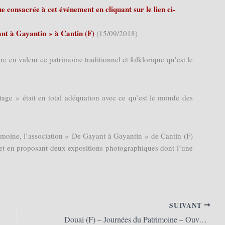
 consacrée à cet événement en cliquant sur le lien ci-
nt à Gayantin » à Cantin (F)
(15/09/2018)
e en valeur ce patrimoine traditionnel et folklorique qu’est le
rtage » était en total adéquation avec ce qu’est le monde des
imoine, l’association « De Gayant à Gayantin » de Cantin (F)
s et en proposant deux expositions photographiques dont l’une
SUIVANT
Douai (F) – Journées du Patrimoine – Ouverture de la Maison des Géants 2018 (16/09/2018)