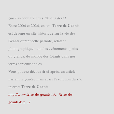
𝑄𝑢𝑖 𝑙’𝑒𝑢𝑡 𝑐𝑟𝑢 ? 20 𝑎𝑛𝑠, 20 𝑎𝑛𝑠 𝑑𝑒́𝑗𝑎̀ !
Terre de Géants
Entre 2006 et 2026, en soi,
est devenu un site historique sur la vie des
Géants durant cette période, relatant
photographiquement des événements, petits
ou grands, du monde des Géants dans nos
terres septentrionales.
Vous pouvez découvrir ci-après, un article
narrant la genèse mais aussi l’évolution du site
Terre de Géants
internet
:
http://www.terre-de-geants.fr/…/terre-de-
geants-fete…/