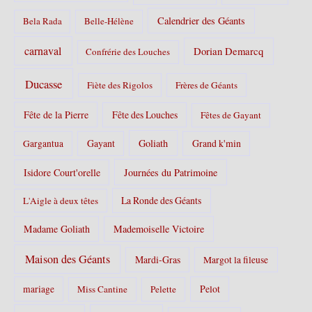
Calendrier des Géants
Bela Rada
Belle-Hélène
carnaval
Dorian Demarcq
Confrérie des Louches
Ducasse
Fiète des Rigolos
Frères de Géants
Fête de la Pierre
Fête des Louches
Fêtes de Gayant
Gayant
Goliath
Grand k'min
Gargantua
Isidore Court'orelle
Journées du Patrimoine
La Ronde des Géants
L'Aigle à deux têtes
Madame Goliath
Mademoiselle Victoire
Maison des Géants
Mardi-Gras
Margot la fileuse
Pelot
mariage
Miss Cantine
Pelette