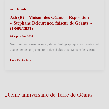
ferme
d’Ennequin
,
Article
Ath
–
Journées
Ath (B) – Maison des Géants – Exposition
du
« Stéphane Deleurence, faiseur de Géants »
Patrimoine
(18/09/2021)
2021
18 septembre 2021
(19/09/2021)
Vous pouvez consulter une galerie photographique consacrée à cet
événement en cliquant sur le lien ci-dessous : Maison des Géants
Ath
Lire l’article »
(B)
–
Maison
des
Géants
–
20ème anniversaire de Terre de Géants
Exposition
« Stéphane
Deleurence,