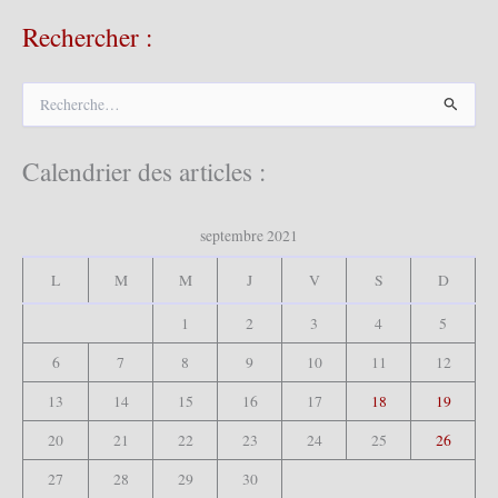
Rechercher :
R
e
c
h
Calendrier des articles :
e
r
c
septembre 2021
h
e
L
M
M
J
V
S
D
r
1
2
3
4
5
:
6
7
8
9
10
11
12
13
14
15
16
17
18
19
20
21
22
23
24
25
26
27
28
29
30