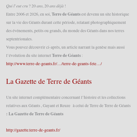
faiseur
𝑄𝑢𝑖 𝑙’𝑒𝑢𝑡 𝑐𝑟𝑢 ? 20 𝑎𝑛𝑠, 20 𝑎𝑛𝑠 𝑑𝑒́𝑗𝑎̀ !
de
Terre de Géants
Entre 2006 et 2026, en soi,
est devenu un site historique
Géants »
sur la vie des Géants durant cette période, relatant photographiquement
(18/09/2021)
des événements, petits ou grands, du monde des Géants dans nos terres
septentrionales.
Vous pouvez découvrir ci-après, un article narrant la genèse mais aussi
Terre de Géants
l’évolution du site internet
:
http://www.terre-de-geants.fr/…/terre-de-geants-fete…/
La Gazette de Terre de Géants
Un site internet complémentaire concernant l’histoire et les collections
relatives aux Géants , Gayant et Reuze à celui de Terre de Terre de Géants
: La Gazette de Terre de Géants
http://gazette.terre-de-geants.fr/