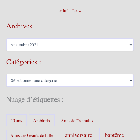
« Juil
Jan »
Archives
A
r
c
Catégories :
h
i
v
C
e
a
s
t
é
Nuage d’étiquettes :
g
o
r
10 ans
Ambiorix
i
Amis de Fromulus
e
s
baptême
anniversaire
Amis des Géants de Lille
: