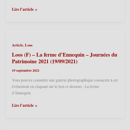
Phalempin
Lire l’article »
(F)
–
Baptême
de
Saswalon
,
Article
Loos
(26/09/2021)
Loos (F) – La ferme d’Ennequin – Journées du
Patrimoine 2021 (19/09/2021)
19 septembre 2021
Vous pouvez consulter une galerie photographique consacrée à cet
événement en cliquant sur le lien ci-dessous : La ferme
d’Ennequin
Loos
Lire l’article »
(F)
–
La