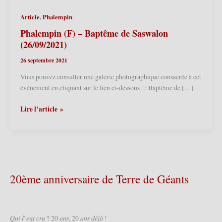
,
Article
Phalempin
Phalempin (F) – Baptême de Saswalon
(26/09/2021)
26 septembre 2021
Vous pouvez consulter une galerie photographique consacrée à cet
événement en cliquant sur le lien ci-dessous : : Baptême de […]
Phalempin
Lire l’article »
(F)
–
Baptême
de
Saswalon
(26/09/2021)
20ème anniversaire de Terre de Géants
𝑄𝑢𝑖 𝑙’𝑒𝑢𝑡 𝑐𝑟𝑢 ? 20 𝑎𝑛𝑠, 20 𝑎𝑛𝑠 𝑑𝑒́𝑗𝑎̀ !