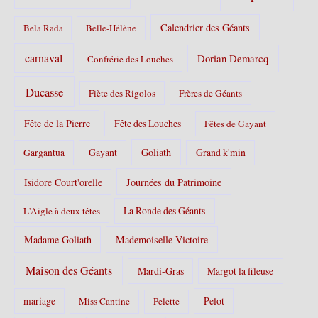
:
Calendrier des Géants
Bela Rada
Belle-Hélène
carnaval
Dorian Demarcq
Confrérie des Louches
Ducasse
Fiète des Rigolos
Frères de Géants
Fête de la Pierre
Fête des Louches
Fêtes de Gayant
Gayant
Goliath
Grand k'min
Gargantua
Isidore Court'orelle
Journées du Patrimoine
La Ronde des Géants
L'Aigle à deux têtes
Madame Goliath
Mademoiselle Victoire
Maison des Géants
Mardi-Gras
Margot la fileuse
Pelot
mariage
Miss Cantine
Pelette