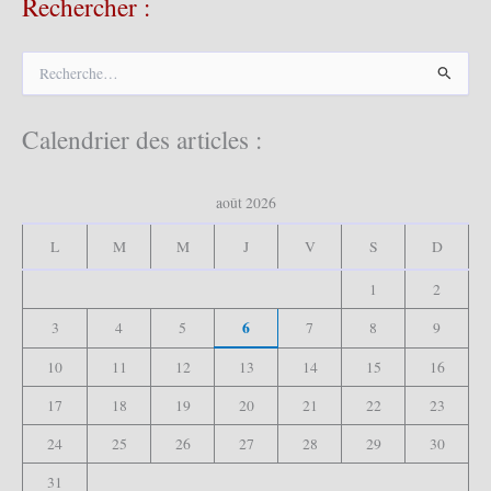
Rechercher :
R
e
c
h
Calendrier des articles :
e
r
c
août 2026
h
e
L
M
M
J
V
S
D
r
1
2
:
6
3
4
5
7
8
9
10
11
12
13
14
15
16
17
18
19
20
21
22
23
24
25
26
27
28
29
30
31