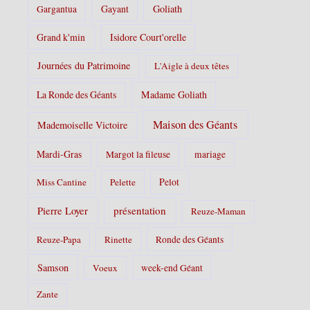
Gayant
Goliath
Gargantua
Grand k'min
Isidore Court'orelle
Journées du Patrimoine
L'Aigle à deux têtes
La Ronde des Géants
Madame Goliath
Maison des Géants
Mademoiselle Victoire
Mardi-Gras
Margot la fileuse
mariage
Pelot
Miss Cantine
Pelette
Pierre Loyer
présentation
Reuze-Maman
Reuze-Papa
Rinette
Ronde des Géants
Samson
Voeux
week-end Géant
Zante