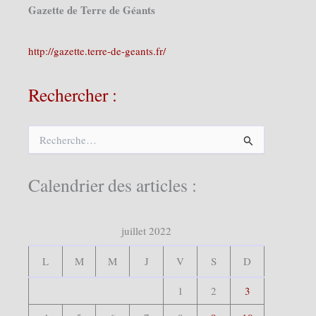
Gazette de Terre de Géants
http://gazette.terre-de-geants.fr/
Rechercher :
R
e
c
h
Calendrier des articles :
e
r
c
juillet 2022
h
e
r
L
M
M
J
V
S
D
:
1
2
3