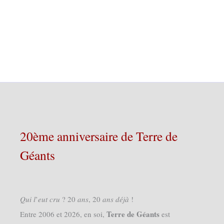
20ème anniversaire de Terre de
Géants
𝑄𝑢𝑖 𝑙’𝑒𝑢𝑡 𝑐𝑟𝑢 ? 20 𝑎𝑛𝑠, 20 𝑎𝑛𝑠 𝑑𝑒́𝑗𝑎̀ !
Terre de Géants
Entre 2006 et 2026, en soi,
est