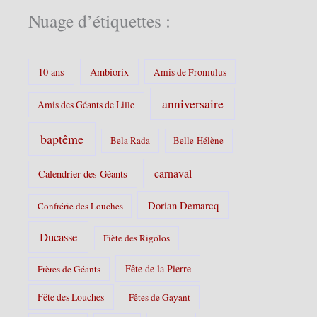
é
Nuage d’étiquettes :
g
o
r
i
10 ans
Ambiorix
Amis de Fromulus
e
s
anniversaire
Amis des Géants de Lille
:
baptême
Bela Rada
Belle-Hélène
carnaval
Calendrier des Géants
Dorian Demarcq
Confrérie des Louches
Ducasse
Fiète des Rigolos
Fête de la Pierre
Frères de Géants
Fête des Louches
Fêtes de Gayant