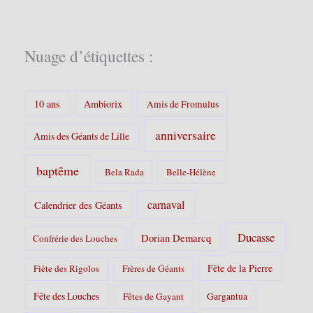
g
o
r
i
Nuage d’étiquettes :
e
s
:
10 ans
Ambiorix
Amis de Fromulus
anniversaire
Amis des Géants de Lille
baptême
Bela Rada
Belle-Hélène
carnaval
Calendrier des Géants
Ducasse
Dorian Demarcq
Confrérie des Louches
Fête de la Pierre
Fiète des Rigolos
Frères de Géants
Fête des Louches
Fêtes de Gayant
Gargantua