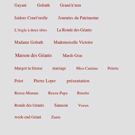
Gayant
Goliath
Grand k'min
Isidore Court'orelle
Journées du Patrimoine
La Ronde des Géants
L'Aigle à deux têtes
Madame Goliath
Mademoiselle Victoire
Maison des Géants
Mardi-Gras
Margot la fileuse
mariage
Miss Cantine
Pelette
Pierre Loyer
présentation
Pelot
Reuze-Maman
Reuze-Papa
Rinette
Samson
Ronde des Géants
Voeux
week-end Géant
Zante