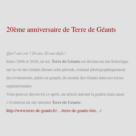
20ème anniversaire de Terre de Géants
𝑄𝑢𝑖 𝑙’𝑒𝑢𝑡 𝑐𝑟𝑢 ? 20 𝑎𝑛𝑠, 20 𝑎𝑛𝑠 𝑑𝑒́𝑗𝑎̀ !
Terre de Géants
Entre 2006 et 2026, en soi,
est devenu un site historique
sur la vie des Géants durant cette période, relatant photographiquement
des événements, petits ou grands, du monde des Géants dans nos terres
septentrionales.
Vous pouvez découvrir ci-après, un article narrant la genèse mais aussi
Terre de Géants
l’évolution du site internet
:
http://www.terre-de-geants.fr/…/terre-de-geants-fete…/