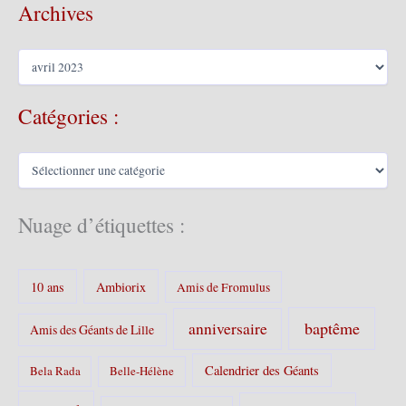
Archives
A
r
c
Catégories :
h
i
v
C
e
a
s
t
é
Nuage d’étiquettes :
g
o
r
10 ans
Ambiorix
i
Amis de Fromulus
e
s
baptême
anniversaire
Amis des Géants de Lille
:
Calendrier des Géants
Bela Rada
Belle-Hélène