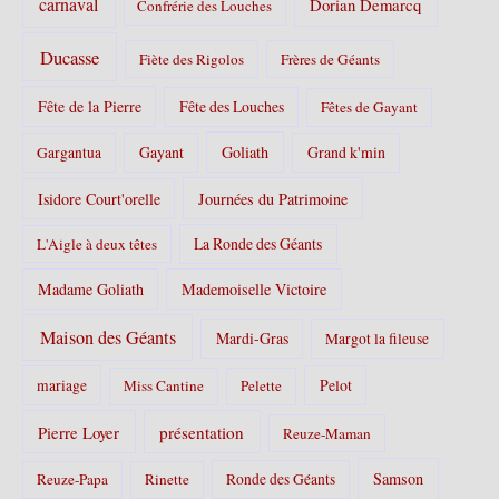
carnaval
Dorian Demarcq
Confrérie des Louches
Ducasse
Fiète des Rigolos
Frères de Géants
Fête de la Pierre
Fête des Louches
Fêtes de Gayant
Gayant
Goliath
Grand k'min
Gargantua
Isidore Court'orelle
Journées du Patrimoine
La Ronde des Géants
L'Aigle à deux têtes
Madame Goliath
Mademoiselle Victoire
Maison des Géants
Mardi-Gras
Margot la fileuse
Pelot
mariage
Miss Cantine
Pelette
Pierre Loyer
présentation
Reuze-Maman
Samson
Reuze-Papa
Rinette
Ronde des Géants