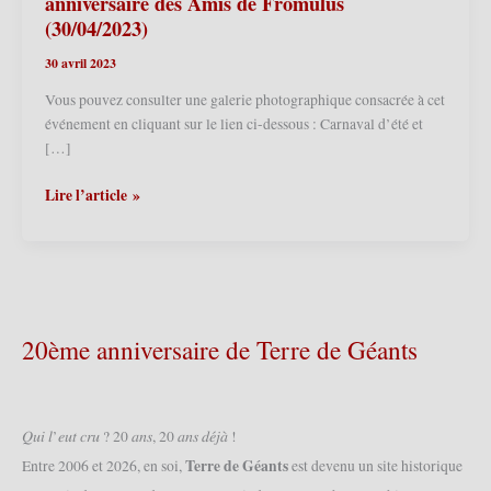
anniversaire des Amis de Fromulus
(30/04/2023)
30 avril 2023
Vous pouvez consulter une galerie photographique consacrée à cet
événement en cliquant sur le lien ci-dessous : Carnaval d’été et
[…]
Steenvoorde
Lire l’article »
(F)
–
Carnaval
d’été
et
le
20ème anniversaire de Terre de Géants
110ème
anniversaire
des
Amis
𝑄𝑢𝑖 𝑙’𝑒𝑢𝑡 𝑐𝑟𝑢 ? 20 𝑎𝑛𝑠, 20 𝑎𝑛𝑠 𝑑𝑒́𝑗𝑎̀ !
de
Terre de Géants
Entre 2006 et 2026, en soi,
est devenu un site historique
Fromulus