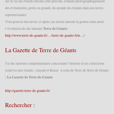
sur la vie des Géants durant cette période, relatant photographiquement
(30/04/2023)
des événements, petits ou grands, du monde des Géants dans nos terres
septentrionales.
Vous pouvez découvrir ci-après, un article narrant la genèse mais aussi
Terre de Géants
l’évolution du site internet
:
http://www.terre-de-geants.fr/…/terre-de-geants-fete…/
La Gazette de Terre de Géants
Un site internet complémentaire concernant l’histoire et les collections
relatives aux Géants , Gayant et Reuze à celui de Terre de Terre de Géants
: La Gazette de Terre de Géants
http://gazette.terre-de-geants.fr/
Rechercher :