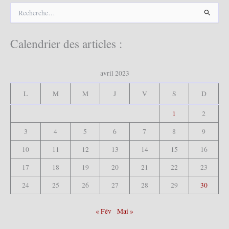
R
e
c
h
Calendrier des articles :
e
r
c
avril 2023
h
e
L
M
M
J
V
S
D
r
1
2
:
3
4
5
6
7
8
9
10
11
12
13
14
15
16
17
18
19
20
21
22
23
24
25
26
27
28
29
30
« Fév
Mai »