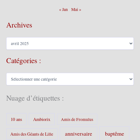
« Jan
Mai »
Archives
A
r
c
Catégories :
h
i
v
C
e
a
s
t
é
Nuage d’étiquettes :
g
o
r
10 ans
Ambiorix
i
Amis de Fromulus
e
s
baptême
anniversaire
Amis des Géants de Lille
: