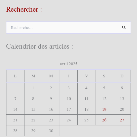
Rechercher :
R
e
c
h
Calendrier des articles :
e
r
c
avril 2025
h
e
L
M
M
J
V
S
D
r
1
2
3
4
5
6
:
7
8
9
10
11
12
13
14
15
16
17
18
19
20
21
22
23
24
25
26
27
28
29
30