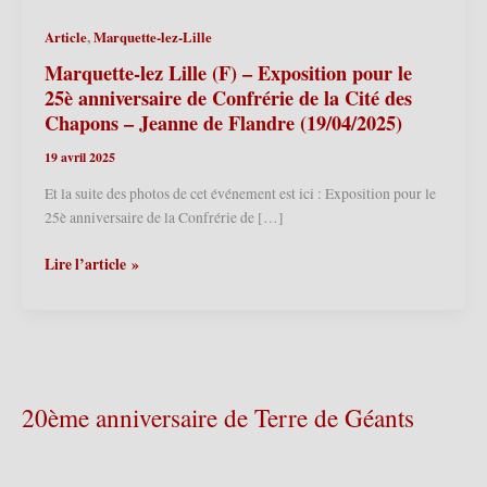
,
Article
Marquette-lez-Lille
Marquette-lez Lille (F) – Exposition pour le
25è anniversaire de Confrérie de la Cité des
Chapons – Jeanne de Flandre (19/04/2025)
19 avril 2025
Et la suite des photos de cet événement est ici : Exposition pour le
25è anniversaire de la Confrérie de […]
Marquette-
Lire l’article »
lez
Lille
(F)
–
Exposition
pour
20ème anniversaire de Terre de Géants
le
25è
anniversaire