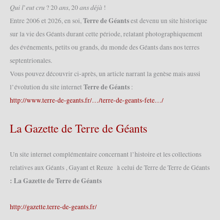
de
𝑄𝑢𝑖 𝑙’𝑒𝑢𝑡 𝑐𝑟𝑢 ? 20 𝑎𝑛𝑠, 20 𝑎𝑛𝑠 𝑑𝑒́𝑗𝑎̀ !
Confrérie
Terre de Géants
Entre 2006 et 2026, en soi,
est devenu un site historique
de
sur la vie des Géants durant cette période, relatant photographiquement
la
des événements, petits ou grands, du monde des Géants dans nos terres
Cité
des
septentrionales.
Chapons
Vous pouvez découvrir ci-après, un article narrant la genèse mais aussi
–
Terre de Géants
l’évolution du site internet
:
Jeanne
http://www.terre-de-geants.fr/…/terre-de-geants-fete…/
de
Flandre
La Gazette de Terre de Géants
(19/04/2025)
Un site internet complémentaire concernant l’histoire et les collections
relatives aux Géants , Gayant et Reuze à celui de Terre de Terre de Géants
: La Gazette de Terre de Géants
http://gazette.terre-de-geants.fr/