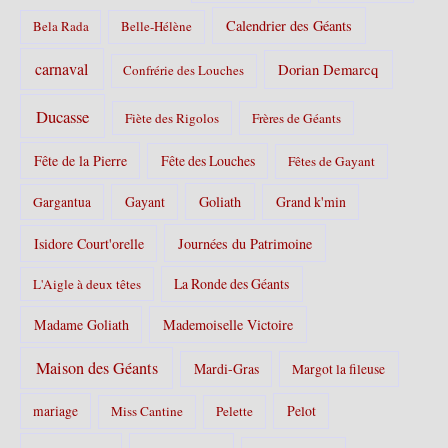
Calendrier des Géants
Bela Rada
Belle-Hélène
carnaval
Dorian Demarcq
Confrérie des Louches
Ducasse
Fiète des Rigolos
Frères de Géants
Fête de la Pierre
Fête des Louches
Fêtes de Gayant
Gayant
Goliath
Grand k'min
Gargantua
Isidore Court'orelle
Journées du Patrimoine
La Ronde des Géants
L'Aigle à deux têtes
Madame Goliath
Mademoiselle Victoire
Maison des Géants
Mardi-Gras
Margot la fileuse
Pelot
mariage
Miss Cantine
Pelette