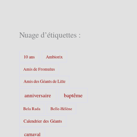
g
o
r
i
e
Nuage d’étiquettes :
s
:
10 ans
Ambiorix
Amis de Fromulus
Amis des Géants de Lille
baptême
anniversaire
Bela Rada
Belle-Hélène
Calendrier des Géants
carnaval