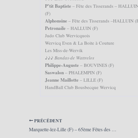
P’tit Baptiste
– Fête des Tisserands – HALLUI
(F)
Alphonsine
– Fête des Tisserands –HALLUIN (
Petronaile
– HALLUIN (F)
Judo Club Wervicquois
Wervicq Even & La Boite à Couture
Les Miss·de·Wervik
♪♪♪
Bandas·de Wattrelos
Philippe-Auguste
– BOUVINES (F)
Saswalon
– PHALEMPIN (F)
Jeanne Maillotte
– LILLE (F)
HandBall Club Bousbecque Wervicq
PRÉCÉDENT
Marquette-lez-Lille (F) – 65ème Fêtes des Chapons 2025 (25/05/2025)