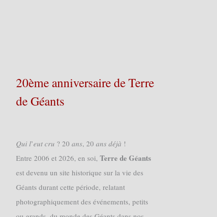
20ème anniversaire de Terre
de Géants
𝑄𝑢𝑖 𝑙’𝑒𝑢𝑡 𝑐𝑟𝑢 ? 20 𝑎𝑛𝑠, 20 𝑎𝑛𝑠 𝑑𝑒́𝑗𝑎̀ !
Terre de Géants
Entre 2006 et 2026, en soi,
est devenu un site historique sur la vie des
Géants durant cette période, relatant
photographiquement des événements, petits
ou grands, du monde des Géants dans nos