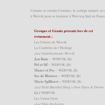
Comme sa voisine Comines, le cortège annuel, ici
à Wervik pour se terminer à Wervicq-Sud en Franc
Groupes et Géants présents lors de cet
événement :
Les Crieurs de Wervik
La Confrérie de l’Horloge
♪♪♪ Stadsharmonie Wervik
Jan Buuc
– WERVIK (B)
Pol et Sif
– WERVIK (B)
Mance et Pee
– WERVIK (B)
Sos de Blauwer
– WERVIK (B)
Marie Spilliaert
–
WERVIK (B)
♪♪♪ Field Marshal Haig’s Own Pipes & Drums
KLJ WERVIK
Lys Union Gym
♪♪♪ Eldo Orchestra