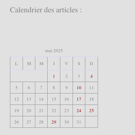
c
Calendrier des articles :
h
e
r
:
mai 2025
L
M
M
J
V
S
D
1
2
3
4
5
6
7
8
9
10
11
12
13
14
15
16
17
18
19
20
21
22
23
24
25
26
27
28
29
30
31