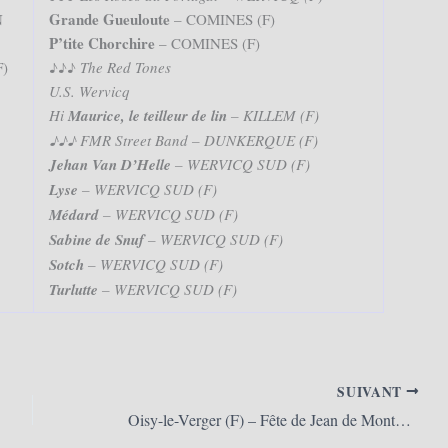
Grande Gueuloute
N
– COMINES (F)
P’tite Chorchire
– COMINES (F)
F)
♪♪♪
The Red Tones
U.S. Wervicq
Hi
Maurice,
le teilleur de lin
– KILLEM (F)
♪♪♪ FMR Street Band – DUNKERQUE (F)
Jehan Van D’Helle
– WERVICQ SUD (F)
Lyse
– WERVICQ SUD (F)
Médard
– WERVICQ SUD (F)
Sabine de Snuf
– WERVICQ SUD (F)
Sotch
– WERVICQ SUD (F)
Turlutte
– WERVICQ SUD (F)
SUIVANT
Oisy-le-Verger (F) – Fête de Jean de Montmirail et retour du Cheval Martin (08/06/2025)