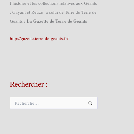
l’histoire et les collections relatives aux Géants
, Gayant et Reuze à celui de Terre de Terre de
: La Gazette de Terre de Géants
Géants
http://gazette.terre-de-geants.fr/
Rechercher :
R
e
c
h
e
r