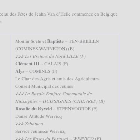
 celui des Fêtes de Jeahn Van d’Helle commence en Belgique
e
Baptiste
Moulin Soete et
– TEN-BRIELEN
(COMINES-WARNETON) (B)
♪♪♪
Les Bretons du Nord LILLE (F)
Clément III
– CALAIS (F)
Alys
– COMINES (F)
Le Char des Agris et amis des Agriculteurs
Conseil Municipal des Jeunes
♪♪♪ La Royale Fanfare Communale de
Huissignies – HUISSIGNIES (CHIEVRES) (B)
Rosalie
d
u
Ryveld
– STEENVOORDE (F)
Danse Attitude Wervicq
♪♪♪
Zebatuca
Service Jeunesse Wervicq
♪♪♪
Les Roses du Portugal – WERVICQ (F)