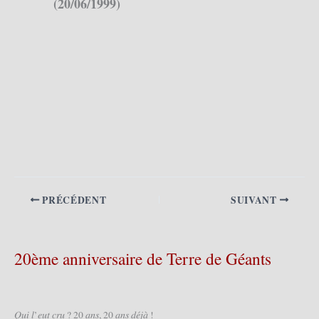
(20/06/1999)
PRÉCÉDENT
SUIVANT
20ème anniversaire de Terre de Géants
𝑄𝑢𝑖 𝑙’𝑒𝑢𝑡 𝑐𝑟𝑢 ? 20 𝑎𝑛𝑠, 20 𝑎𝑛𝑠 𝑑𝑒́𝑗𝑎̀ !