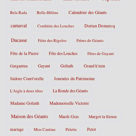
:
Calendrier des Géants
Bela Rada
Belle-Hélène
carnaval
Dorian Demarcq
Confrérie des Louches
Ducasse
Fiète des Rigolos
Frères de Géants
Fête de la Pierre
Fête des Louches
Fêtes de Gayant
Gayant
Goliath
Grand k'min
Gargantua
Isidore Court'orelle
Journées du Patrimoine
La Ronde des Géants
L'Aigle à deux têtes
Madame Goliath
Mademoiselle Victoire
Maison des Géants
Mardi-Gras
Margot la fileuse
Pelot
mariage
Miss Cantine
Pelette