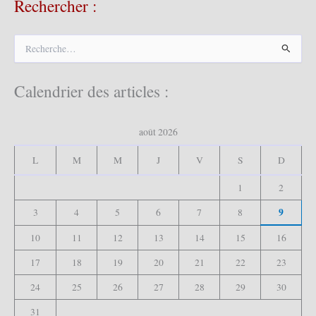
Rechercher :
R
e
c
h
Calendrier des articles :
e
r
c
août 2026
h
e
L
M
M
J
V
S
D
r
1
2
:
9
3
4
5
6
7
8
10
11
12
13
14
15
16
17
18
19
20
21
22
23
24
25
26
27
28
29
30
31