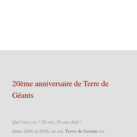
20ème anniversaire de Terre de
Géants
𝑄𝑢𝑖 𝑙’𝑒𝑢𝑡 𝑐𝑟𝑢 ? 20 𝑎𝑛𝑠, 20 𝑎𝑛𝑠 𝑑𝑒́𝑗𝑎̀ !
Terre de Géants
Entre 2006 et 2026, en soi,
est