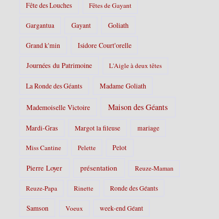
Fête des Louches
Fêtes de Gayant
Gayant
Goliath
Gargantua
Grand k'min
Isidore Court'orelle
Journées du Patrimoine
L'Aigle à deux têtes
La Ronde des Géants
Madame Goliath
Maison des Géants
Mademoiselle Victoire
Mardi-Gras
Margot la fileuse
mariage
Pelot
Miss Cantine
Pelette
Pierre Loyer
présentation
Reuze-Maman
Reuze-Papa
Rinette
Ronde des Géants
Samson
Voeux
week-end Géant