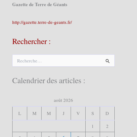
Gazette de Terre de Géants
http://gazette.terre-de-geants.fr/
Rechercher :
R
e
c
h
Calendrier des articles :
e
r
c
août 2026
h
e
r
L
M
M
J
V
S
D
:
1
2