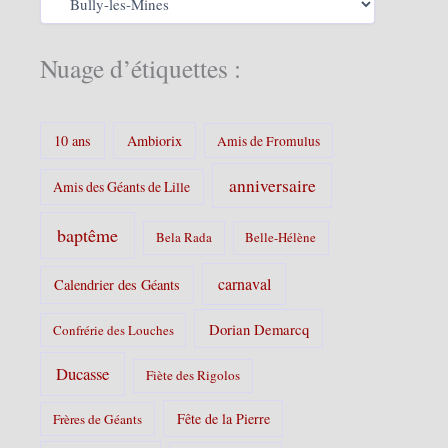
s
a
t
é
Nuage d’étiquettes :
g
o
r
i
10 ans
Ambiorix
Amis de Fromulus
e
s
anniversaire
Amis des Géants de Lille
:
baptême
Bela Rada
Belle-Hélène
carnaval
Calendrier des Géants
Dorian Demarcq
Confrérie des Louches
Ducasse
Fiète des Rigolos
Fête de la Pierre
Frères de Géants