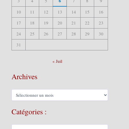
6
3
4
5
7
8
9
10
11
12
13
14
15
16
17
18
19
20
21
22
23
24
25
26
27
28
29
30
31
« Juil
Archives
A
r
c
h
Catégories :
i
v
e
C