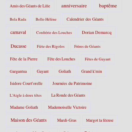
s
baptême
anniversaire
Amis des Géants de Lille
:
Calendrier des Géants
Bela Rada
Belle-Hélène
carnaval
Dorian Demarcq
Confrérie des Louches
Ducasse
Fiète des Rigolos
Frères de Géants
Fête de la Pierre
Fête des Louches
Fêtes de Gayant
Gayant
Goliath
Grand k'min
Gargantua
Isidore Court'orelle
Journées du Patrimoine
La Ronde des Géants
L'Aigle à deux têtes
Madame Goliath
Mademoiselle Victoire
Maison des Géants
Mardi-Gras
Margot la fileuse