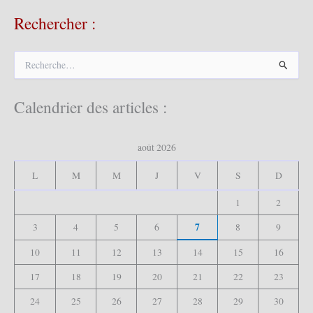
Rechercher :
R
e
c
h
Calendrier des articles :
e
r
c
août 2026
h
e
L
M
M
J
V
S
D
r
1
2
:
7
3
4
5
6
8
9
10
11
12
13
14
15
16
17
18
19
20
21
22
23
24
25
26
27
28
29
30