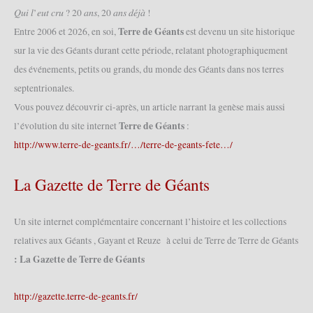
𝑄𝑢𝑖 𝑙’𝑒𝑢𝑡 𝑐𝑟𝑢 ? 20 𝑎𝑛𝑠, 20 𝑎𝑛𝑠 𝑑𝑒́𝑗𝑎̀ !
Terre de Géants
Entre 2006 et 2026, en soi,
est devenu un site historique
sur la vie des Géants durant cette période, relatant photographiquement
des événements, petits ou grands, du monde des Géants dans nos terres
septentrionales.
Vous pouvez découvrir ci-après, un article narrant la genèse mais aussi
Terre de Géants
l’évolution du site internet
:
http://www.terre-de-geants.fr/…/terre-de-geants-fete…/
La Gazette de Terre de Géants
Un site internet complémentaire concernant l’histoire et les collections
relatives aux Géants , Gayant et Reuze à celui de Terre de Terre de Géants
: La Gazette de Terre de Géants
http://gazette.terre-de-geants.fr/