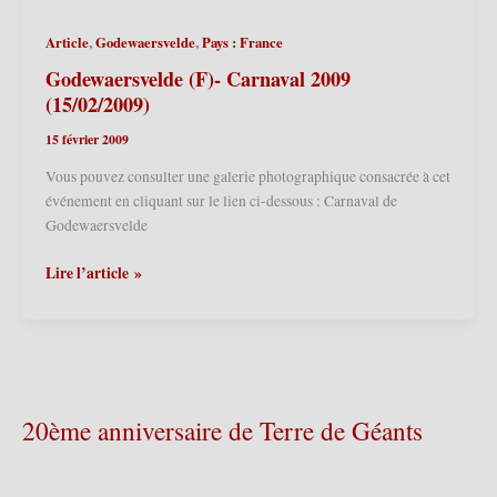
de
Godewaersvelde
,
,
Article
Godewaersvelde
Pays : France
2014
(23/02/2014)
Godewaersvelde (F)- Carnaval 2009
(15/02/2009)
15 février 2009
Vous pouvez consulter une galerie photographique consacrée à cet
événement en cliquant sur le lien ci-dessous : Carnaval de
Godewaersvelde
Godewaersvelde
Lire l’article »
(F)-
Carnaval
2009
(15/02/2009)
20ème anniversaire de Terre de Géants