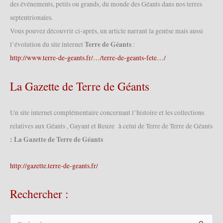
des événements, petits ou grands, du monde des Géants dans nos terres
septentrionales.
Vous pouvez découvrir ci-après, un article narrant la genèse mais aussi
Terre de Géants
l’évolution du site internet
:
http://www.terre-de-geants.fr/…/terre-de-geants-fete…/
La Gazette de Terre de Géants
Un site internet complémentaire concernant l’histoire et les collections
relatives aux Géants , Gayant et Reuze à celui de Terre de Terre de Géants
: La Gazette de Terre de Géants
http://gazette.terre-de-geants.fr/
Rechercher :
R