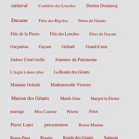
carnaval
Dorian Demarcq
Confrérie des Louches
Ducasse
Fiète des Rigolos
Frères de Géants
Fête de la Pierre
Fête des Louches
Fêtes de Gayant
Gayant
Goliath
Grand k'min
Gargantua
Isidore Court'orelle
Journées du Patrimoine
La Ronde des Géants
L'Aigle à deux têtes
Madame Goliath
Mademoiselle Victoire
Maison des Géants
Mardi-Gras
Margot la fileuse
Pelot
mariage
Miss Cantine
Pelette
Pierre Loyer
présentation
Reuze-Maman
Samson
Reuze-Papa
Rinette
Ronde des Géants