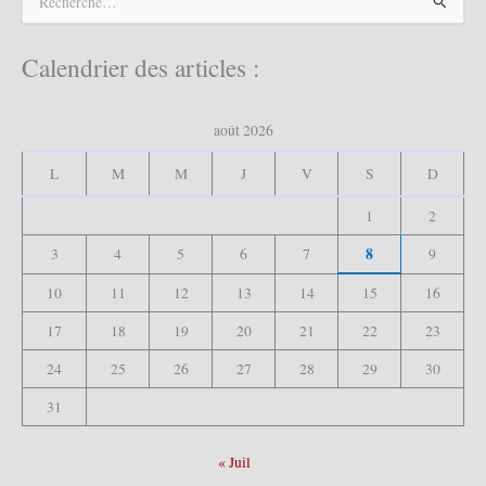
e
c
h
Calendrier des articles :
e
r
c
août 2026
h
e
L
M
M
J
V
S
D
r
1
2
:
8
3
4
5
6
7
9
10
11
12
13
14
15
16
17
18
19
20
21
22
23
24
25
26
27
28
29
30
31
« Juil