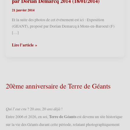
par Dorian Demarcq 2014 (18/01/2014)
21 janvier 2014
Et la suite des photos de cet événement est ici : Exposition
(GEANT), proposé par Dorian Demarcq à Mons-en-Baroeul (F)
[…]
Mons-
Lire l’article »
en-
Baroeul
(F)
–
Exposition
(GEANT)
20ème anniversaire de Terre de Géants
par
Dorian
Demarcq
2014
𝑄𝑢𝑖 𝑙’𝑒𝑢𝑡 𝑐𝑟𝑢 ? 20 𝑎𝑛𝑠, 20 𝑎𝑛𝑠 𝑑𝑒́𝑗𝑎̀ !
(18/01/2014)
Terre de Géants
Entre 2006 et 2026, en soi,
est devenu un site historique
sur la vie des Géants durant cette période, relatant photographiquement