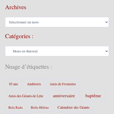
Archives
A
r
c
Catégories :
h
i
v
C
e
a
s
t
é
Nuage d’étiquettes :
g
o
r
10 ans
Ambiorix
i
Amis de Fromulus
e
s
baptême
anniversaire
Amis des Géants de Lille
:
Calendrier des Géants
Bela Rada
Belle-Hélène