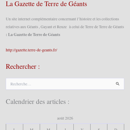
La Gazette de Terre de Géants
Un site internet complémentaire concernant l’histoire et les collections
relatives aux Géants , Gayant et Reuze à celui de Terre de Terre de Géants
: La Gazette de Terre de Géants
http://gazette.terre-de-geants.fr/
Rechercher :
R
e
c
h
Calendrier des articles :
e
r
c
août 2026
h
e
L
M
M
J
V
S
D