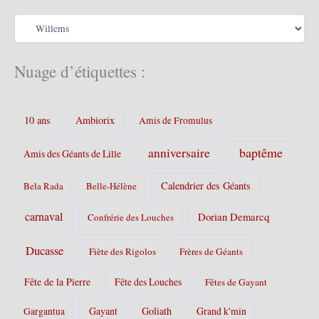
v
C
e
a
s
t
é
Nuage d’étiquettes :
g
o
r
10 ans
Ambiorix
i
Amis de Fromulus
e
s
baptême
anniversaire
Amis des Géants de Lille
:
Calendrier des Géants
Bela Rada
Belle-Hélène
carnaval
Dorian Demarcq
Confrérie des Louches
Ducasse
Fiète des Rigolos
Frères de Géants
Fête de la Pierre
Fête des Louches
Fêtes de Gayant
Gayant
Goliath
Grand k'min
Gargantua