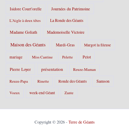
Isidore Court'orelle
Journées du Patrimoine
La Ronde des Géants
L'Aigle à deux têtes
Madame Goliath
Mademoiselle Victoire
Maison des Géants
Mardi-Gras
Margot la fileuse
Pelot
mariage
Miss Cantine
Pelette
Pierre Loyer
présentation
Reuze-Maman
Samson
Reuze-Papa
Rinette
Ronde des Géants
Voeux
week-end Géant
Zante
Copyright © 2026 -
Terre de Géants