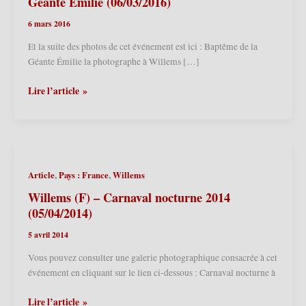
Géante Émilie (06/03/2016)
6 mars 2016
Et la suite des photos de cet événement est ici : Baptême de la
Géante Émilie la photographe à Willems […]
Willems
Lire l’article »
(F)
–
Carnaval
2016
–
,
,
Article
Pays : France
Willems
Baptême
de
Willems (F) – Carnaval nocturne 2014
la
(05/04/2014)
Géante
5 avril 2014
Émilie
(06/03/2016)
Vous pouvez consulter une galerie photographique consacrée à cet
événement en cliquant sur le lien ci-dessous : Carnaval nocturne à
Willems
Lire l’article »