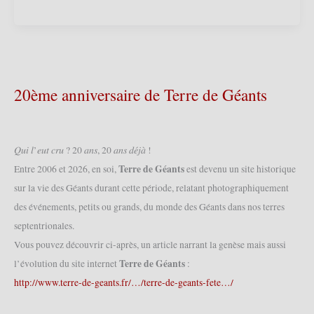
(F)
–
Carnaval
nocturne
2014
(05/04/2014)
20ème anniversaire de Terre de Géants
𝑄𝑢𝑖 𝑙’𝑒𝑢𝑡 𝑐𝑟𝑢 ? 20 𝑎𝑛𝑠, 20 𝑎𝑛𝑠 𝑑𝑒́𝑗𝑎̀ !
Terre de Géants
Entre 2006 et 2026, en soi,
est devenu un site historique
sur la vie des Géants durant cette période, relatant photographiquement
des événements, petits ou grands, du monde des Géants dans nos terres
septentrionales.
Vous pouvez découvrir ci-après, un article narrant la genèse mais aussi
Terre de Géants
l’évolution du site internet
:
http://www.terre-de-geants.fr/…/terre-de-geants-fete…/