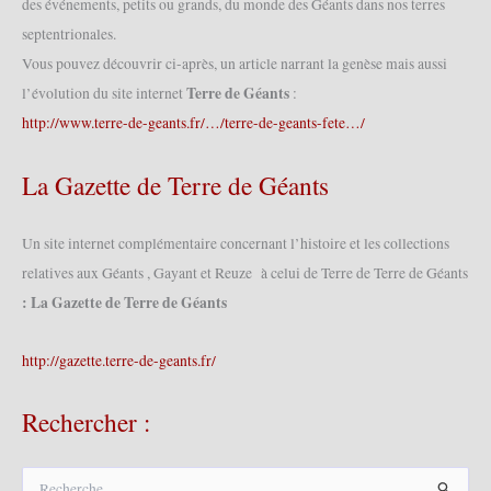
des événements, petits ou grands, du monde des Géants dans nos terres
septentrionales.
Vous pouvez découvrir ci-après, un article narrant la genèse mais aussi
Terre de Géants
l’évolution du site internet
:
http://www.terre-de-geants.fr/…/terre-de-geants-fete…/
La Gazette de Terre de Géants
Un site internet complémentaire concernant l’histoire et les collections
relatives aux Géants , Gayant et Reuze à celui de Terre de Terre de Géants
: La Gazette de Terre de Géants
http://gazette.terre-de-geants.fr/
Rechercher :
R