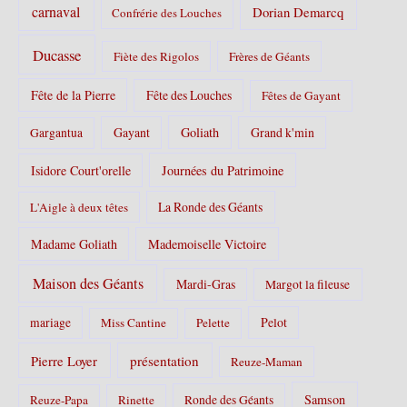
carnaval
Dorian Demarcq
Confrérie des Louches
Ducasse
Fiète des Rigolos
Frères de Géants
Fête de la Pierre
Fête des Louches
Fêtes de Gayant
Gayant
Goliath
Grand k'min
Gargantua
Isidore Court'orelle
Journées du Patrimoine
La Ronde des Géants
L'Aigle à deux têtes
Madame Goliath
Mademoiselle Victoire
Maison des Géants
Mardi-Gras
Margot la fileuse
Pelot
mariage
Miss Cantine
Pelette
Pierre Loyer
présentation
Reuze-Maman
Samson
Reuze-Papa
Rinette
Ronde des Géants