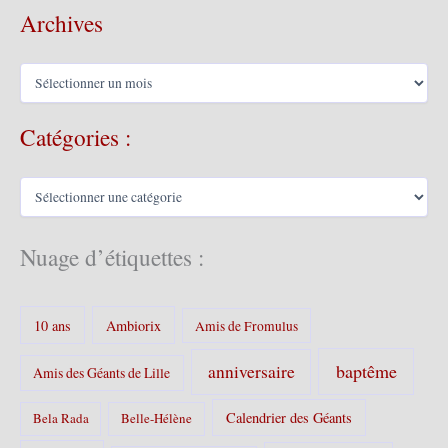
Archives
A
r
c
Catégories :
h
i
v
C
e
a
s
t
é
Nuage d’étiquettes :
g
o
r
10 ans
Ambiorix
i
Amis de Fromulus
e
s
baptême
anniversaire
Amis des Géants de Lille
:
Calendrier des Géants
Bela Rada
Belle-Hélène