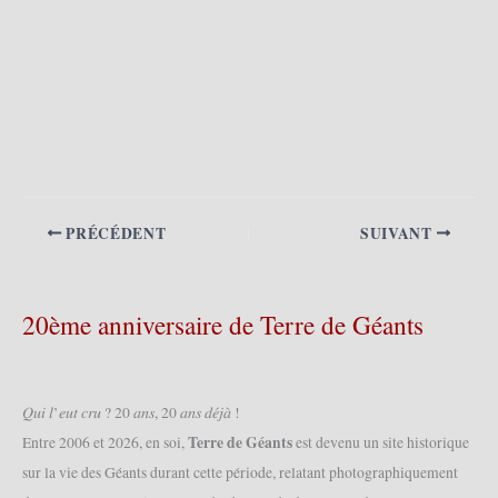
PRÉCÉDENT
SUIVANT
20ème anniversaire de Terre de Géants
𝑄𝑢𝑖 𝑙’𝑒𝑢𝑡 𝑐𝑟𝑢 ? 20 𝑎𝑛𝑠, 20 𝑎𝑛𝑠 𝑑𝑒́𝑗𝑎̀ !
Terre de Géants
Entre 2006 et 2026, en soi,
est devenu un site historique
sur la vie des Géants durant cette période, relatant photographiquement