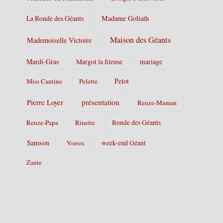
La Ronde des Géants
Madame Goliath
Maison des Géants
Mademoiselle Victoire
Mardi-Gras
Margot la fileuse
mariage
Pelot
Miss Cantine
Pelette
Pierre Loyer
présentation
Reuze-Maman
Reuze-Papa
Rinette
Ronde des Géants
Samson
Voeux
week-end Géant
Zante