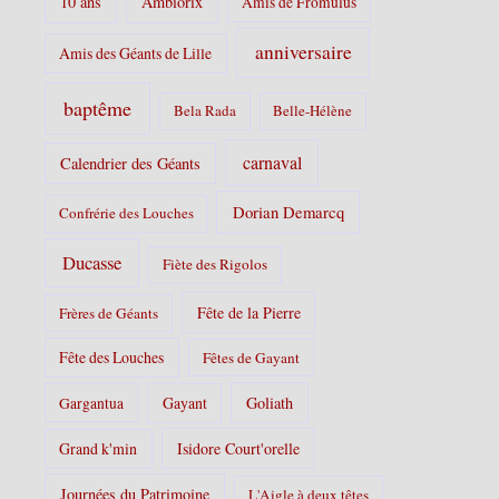
10 ans
Ambiorix
Amis de Fromulus
e
s
anniversaire
Amis des Géants de Lille
:
baptême
Bela Rada
Belle-Hélène
carnaval
Calendrier des Géants
Dorian Demarcq
Confrérie des Louches
Ducasse
Fiète des Rigolos
Fête de la Pierre
Frères de Géants
Fête des Louches
Fêtes de Gayant
Gayant
Goliath
Gargantua
Grand k'min
Isidore Court'orelle
Journées du Patrimoine
L'Aigle à deux têtes