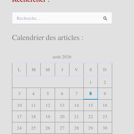
R
e
c
h
Calendrier des articles :
e
r
c
août 2026
h
e
r
L
M
M
J
V
S
D
:
1
2
8
3
4
5
6
7
9
10
11
12
13
14
15
16
17
18
19
20
21
22
23
24
25
26
27
28
29
30