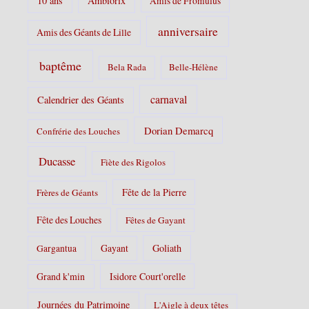
10 ans
Ambiorix
Amis de Fromulus
e
s
anniversaire
Amis des Géants de Lille
:
baptême
Bela Rada
Belle-Hélène
carnaval
Calendrier des Géants
Dorian Demarcq
Confrérie des Louches
Ducasse
Fiète des Rigolos
Fête de la Pierre
Frères de Géants
Fête des Louches
Fêtes de Gayant
Gayant
Goliath
Gargantua
Grand k'min
Isidore Court'orelle
Journées du Patrimoine
L'Aigle à deux têtes