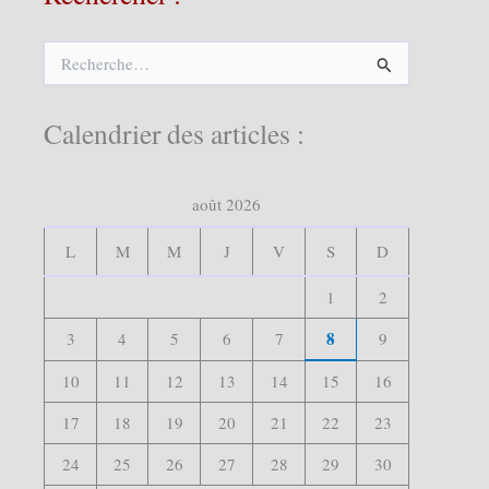
R
e
c
h
Calendrier des articles :
e
r
c
août 2026
h
e
r
L
M
M
J
V
S
D
:
1
2
8
3
4
5
6
7
9
10
11
12
13
14
15
16
17
18
19
20
21
22
23
24
25
26
27
28
29
30