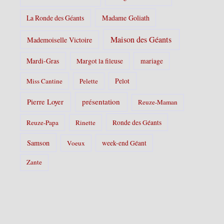
La Ronde des Géants
Madame Goliath
Maison des Géants
Mademoiselle Victoire
Mardi-Gras
Margot la fileuse
mariage
Pelot
Miss Cantine
Pelette
Pierre Loyer
présentation
Reuze-Maman
Reuze-Papa
Rinette
Ronde des Géants
Samson
Voeux
week-end Géant
Zante