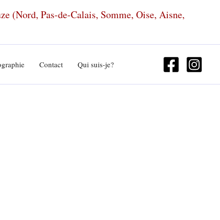
euze (Nord, Pas-de-Calais, Somme, Oise, Aisne,
ographie
Contact
Qui suis-je?