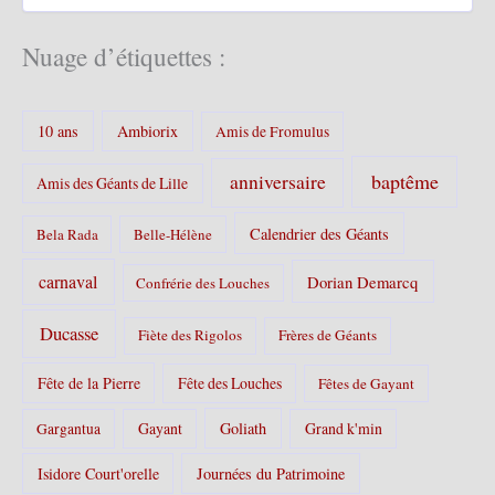
s
t
é
Nuage d’étiquettes :
g
o
r
10 ans
Ambiorix
i
Amis de Fromulus
e
s
baptême
anniversaire
Amis des Géants de Lille
:
Calendrier des Géants
Bela Rada
Belle-Hélène
carnaval
Dorian Demarcq
Confrérie des Louches
Ducasse
Fiète des Rigolos
Frères de Géants
Fête de la Pierre
Fête des Louches
Fêtes de Gayant
Gayant
Goliath
Grand k'min
Gargantua
Isidore Court'orelle
Journées du Patrimoine