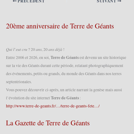
PRÉCÉDENT
SUIVANT
20ème anniversaire de Terre de Géants
𝑄𝑢𝑖 𝑙’𝑒𝑢𝑡 𝑐𝑟𝑢 ? 20 𝑎𝑛𝑠, 20 𝑎𝑛𝑠 𝑑𝑒́𝑗𝑎̀ !
Terre de Géants
Entre 2006 et 2026, en soi,
est devenu un site historique
sur la vie des Géants durant cette période, relatant photographiquement
des événements, petits ou grands, du monde des Géants dans nos terres
septentrionales.
Vous pouvez découvrir ci-après, un article narrant la genèse mais aussi
Terre de Géants
l’évolution du site internet
:
http://www.terre-de-geants.fr/…/terre-de-geants-fete…/
La Gazette de Terre de Géants