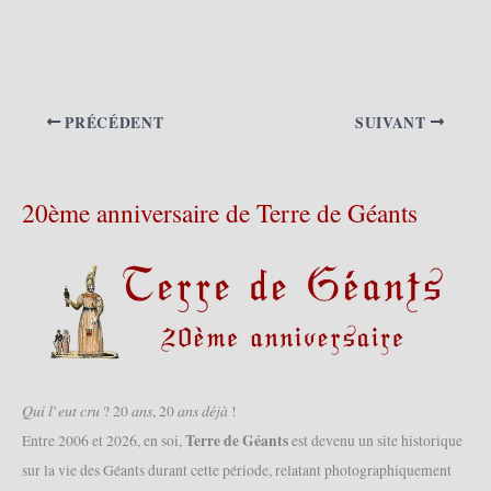
PRÉCÉDENT
SUIVANT
20ème anniversaire de Terre de Géants
𝑄𝑢𝑖 𝑙’𝑒𝑢𝑡 𝑐𝑟𝑢 ? 20 𝑎𝑛𝑠, 20 𝑎𝑛𝑠 𝑑𝑒́𝑗𝑎̀ !
Terre de Géants
Entre 2006 et 2026, en soi,
est devenu un site historique
sur la vie des Géants durant cette période, relatant photographiquement