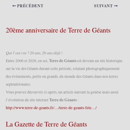
PRÉCÉDENT
SUIVANT
20ème anniversaire de Terre de Géants
𝑄𝑢𝑖 𝑙’𝑒𝑢𝑡 𝑐𝑟𝑢 ? 20 𝑎𝑛𝑠, 20 𝑎𝑛𝑠 𝑑𝑒́𝑗𝑎̀ !
Terre de Géants
Entre 2006 et 2026, en soi,
est devenu un site historique
sur la vie des Géants durant cette période, relatant photographiquement
des événements, petits ou grands, du monde des Géants dans nos terres
septentrionales.
Vous pouvez découvrir ci-après, un article narrant la genèse mais aussi
Terre de Géants
l’évolution du site internet
:
http://www.terre-de-geants.fr/…/terre-de-geants-fete…/
La Gazette de Terre de Géants