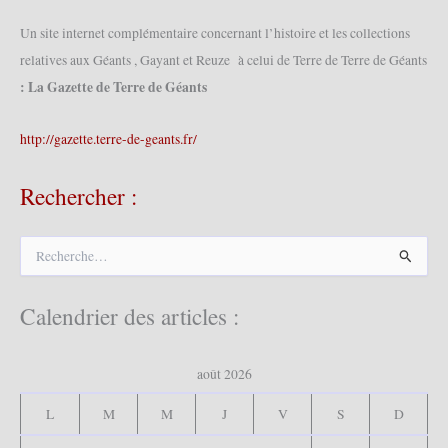
Un site internet complémentaire concernant l’histoire et les collections
relatives aux Géants , Gayant et Reuze à celui de Terre de Terre de Géants
: La Gazette de Terre de Géants
http://gazette.terre-de-geants.fr/
Rechercher :
R
e
c
h
Calendrier des articles :
e
r
c
août 2026
h
e
L
M
M
J
V
S
D
r