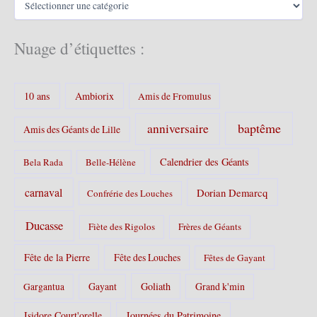
e
a
s
t
é
Nuage d’étiquettes :
g
o
r
10 ans
Ambiorix
i
Amis de Fromulus
e
s
baptême
anniversaire
Amis des Géants de Lille
:
Calendrier des Géants
Bela Rada
Belle-Hélène
carnaval
Dorian Demarcq
Confrérie des Louches
Ducasse
Fiète des Rigolos
Frères de Géants
Fête de la Pierre
Fête des Louches
Fêtes de Gayant
Gayant
Goliath
Grand k'min
Gargantua
Isidore Court'orelle
Journées du Patrimoine