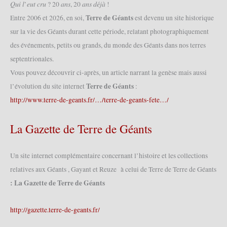
𝑄𝑢𝑖 𝑙’𝑒𝑢𝑡 𝑐𝑟𝑢 ? 20 𝑎𝑛𝑠, 20 𝑎𝑛𝑠 𝑑𝑒́𝑗𝑎̀ !
Terre de Géants
Entre 2006 et 2026, en soi,
est devenu un site historique
sur la vie des Géants durant cette période, relatant photographiquement
des événements, petits ou grands, du monde des Géants dans nos terres
septentrionales.
Vous pouvez découvrir ci-après, un article narrant la genèse mais aussi
Terre de Géants
l’évolution du site internet
:
http://www.terre-de-geants.fr/…/terre-de-geants-fete…/
La Gazette de Terre de Géants
Un site internet complémentaire concernant l’histoire et les collections
relatives aux Géants , Gayant et Reuze à celui de Terre de Terre de Géants
: La Gazette de Terre de Géants
http://gazette.terre-de-geants.fr/