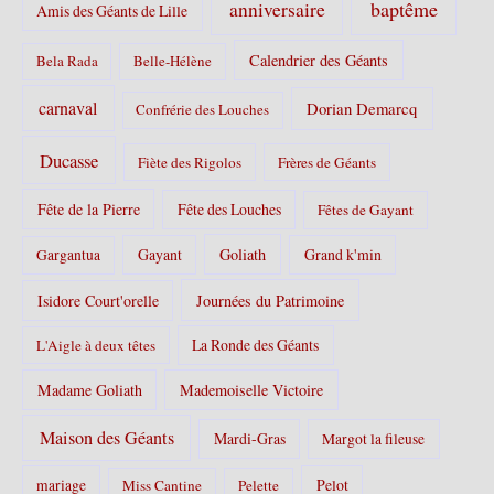
s
baptême
anniversaire
Amis des Géants de Lille
:
Calendrier des Géants
Bela Rada
Belle-Hélène
carnaval
Dorian Demarcq
Confrérie des Louches
Ducasse
Fiète des Rigolos
Frères de Géants
Fête de la Pierre
Fête des Louches
Fêtes de Gayant
Gayant
Goliath
Grand k'min
Gargantua
Isidore Court'orelle
Journées du Patrimoine
La Ronde des Géants
L'Aigle à deux têtes
Madame Goliath
Mademoiselle Victoire
Maison des Géants
Mardi-Gras
Margot la fileuse
Pelot
mariage
Miss Cantine
Pelette