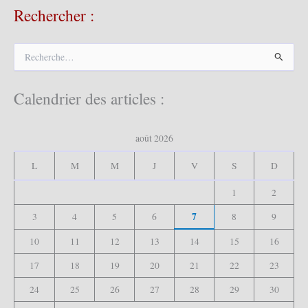
Rechercher :
R
e
c
h
Calendrier des articles :
e
r
c
août 2026
h
e
L
M
M
J
V
S
D
r
1
2
:
7
3
4
5
6
8
9
10
11
12
13
14
15
16
17
18
19
20
21
22
23
24
25
26
27
28
29
30