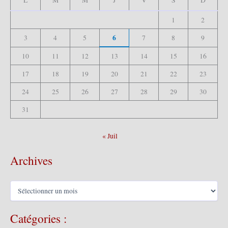
L
M
M
J
V
S
D
r
1
2
:
6
3
4
5
7
8
9
10
11
12
13
14
15
16
17
18
19
20
21
22
23
24
25
26
27
28
29
30
31
« Juil
Archives
A
r
c
Catégories :
h
i