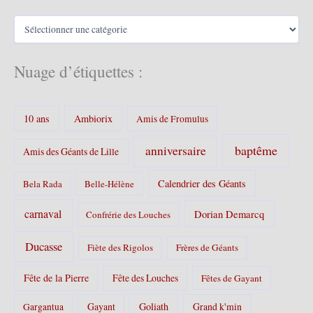
v
C
e
a
s
t
é
Nuage d’étiquettes :
g
o
r
10 ans
Ambiorix
i
Amis de Fromulus
e
s
baptême
anniversaire
Amis des Géants de Lille
:
Calendrier des Géants
Bela Rada
Belle-Hélène
carnaval
Dorian Demarcq
Confrérie des Louches
Ducasse
Fiète des Rigolos
Frères de Géants
Fête de la Pierre
Fête des Louches
Fêtes de Gayant
Gayant
Goliath
Grand k'min
Gargantua