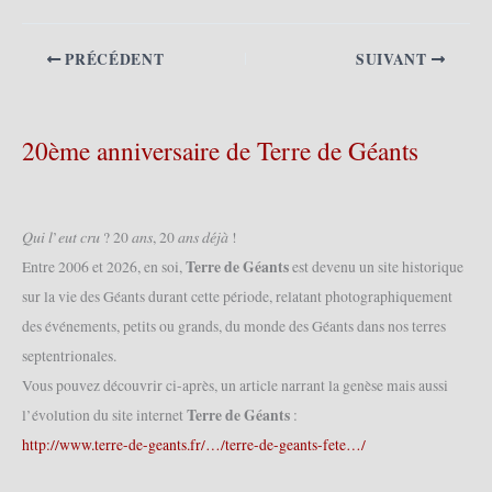
PRÉCÉDENT
SUIVANT
20ème anniversaire de Terre de Géants
𝑄𝑢𝑖 𝑙’𝑒𝑢𝑡 𝑐𝑟𝑢 ? 20 𝑎𝑛𝑠, 20 𝑎𝑛𝑠 𝑑𝑒́𝑗𝑎̀ !
Terre de Géants
Entre 2006 et 2026, en soi,
est devenu un site historique
sur la vie des Géants durant cette période, relatant photographiquement
des événements, petits ou grands, du monde des Géants dans nos terres
septentrionales.
Vous pouvez découvrir ci-après, un article narrant la genèse mais aussi
Terre de Géants
l’évolution du site internet
:
http://www.terre-de-geants.fr/…/terre-de-geants-fete…/