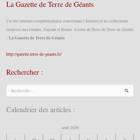
La Gazette de Terre de Géants
Un site internet complémentaire concernant l’histoire et les collections
relatives aux Géants , Gayant et Reuze à celui de Terre de Terre de Géants
: La Gazette de Terre de Géants
http://gazette.terre-de-geants.fr/
Rechercher :
R
e
c
h
Calendrier des articles :
e
r
c
août 2026
h
e