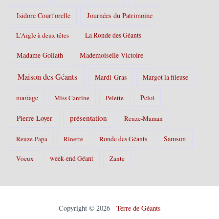
Isidore Court'orelle
Journées du Patrimoine
La Ronde des Géants
L'Aigle à deux têtes
Madame Goliath
Mademoiselle Victoire
Maison des Géants
Mardi-Gras
Margot la fileuse
Pelot
mariage
Miss Cantine
Pelette
Pierre Loyer
présentation
Reuze-Maman
Samson
Reuze-Papa
Rinette
Ronde des Géants
Voeux
week-end Géant
Zante
Copyright © 2026 -
Terre de Géants