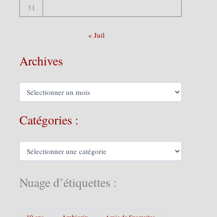
31
« Juil
Archives
A
r
c
h
Catégories :
i
v
e
C
s
a
t
é
Nuage d’étiquettes :
g
o
r
i