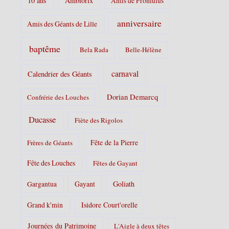
10 ans
Ambiorix
Amis de Fromulus
e
s
anniversaire
Amis des Géants de Lille
:
baptême
Bela Rada
Belle-Hélène
carnaval
Calendrier des Géants
Dorian Demarcq
Confrérie des Louches
Ducasse
Fiète des Rigolos
Fête de la Pierre
Frères de Géants
Fête des Louches
Fêtes de Gayant
Gayant
Goliath
Gargantua
Grand k'min
Isidore Court'orelle
Journées du Patrimoine
L'Aigle à deux têtes