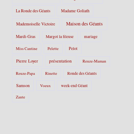
La Ronde des Géants
Madame Goliath
Maison des Géants
Mademoiselle Victoire
Mardi-Gras
Margot la fileuse
mariage
Pelot
Miss Cantine
Pelette
Pierre Loyer
présentation
Reuze-Maman
Reuze-Papa
Rinette
Ronde des Géants
Samson
Voeux
week-end Géant
Zante