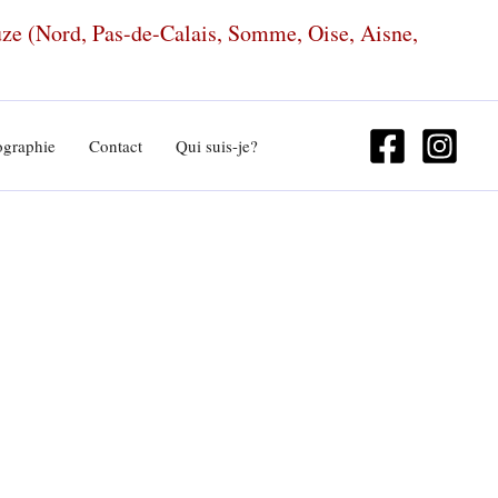
euze (Nord, Pas-de-Calais, Somme, Oise, Aisne,
ographie
Contact
Qui suis-je?