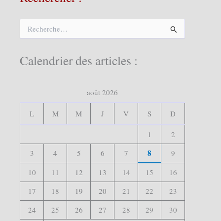
R
e
c
h
Calendrier des articles :
e
r
c
août 2026
h
e
r
L
M
M
J
V
S
D
:
1
2
8
3
4
5
6
7
9
10
11
12
13
14
15
16
17
18
19
20
21
22
23
24
25
26
27
28
29
30