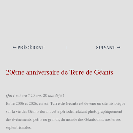
PRÉCÉDENT
SUIVANT
20ème anniversaire de Terre de Géants
𝑄𝑢𝑖 𝑙’𝑒𝑢𝑡 𝑐𝑟𝑢 ? 20 𝑎𝑛𝑠, 20 𝑎𝑛𝑠 𝑑𝑒́𝑗𝑎̀ !
Terre de Géants
Entre 2006 et 2026, en soi,
est devenu un site historique
sur la vie des Géants durant cette période, relatant photographiquement
des événements, petits ou grands, du monde des Géants dans nos terres
septentrionales.