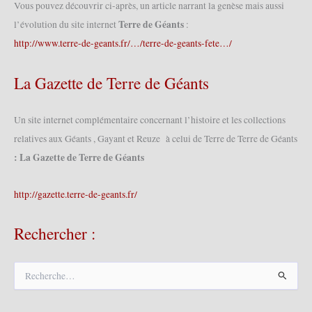
Vous pouvez découvrir ci-après, un article narrant la genèse mais aussi
Terre de Géants
l’évolution du site internet
:
http://www.terre-de-geants.fr/…/terre-de-geants-fete…/
La Gazette de Terre de Géants
Un site internet complémentaire concernant l’histoire et les collections
relatives aux Géants , Gayant et Reuze à celui de Terre de Terre de Géants
: La Gazette de Terre de Géants
http://gazette.terre-de-geants.fr/
Rechercher :
R
e
c
h