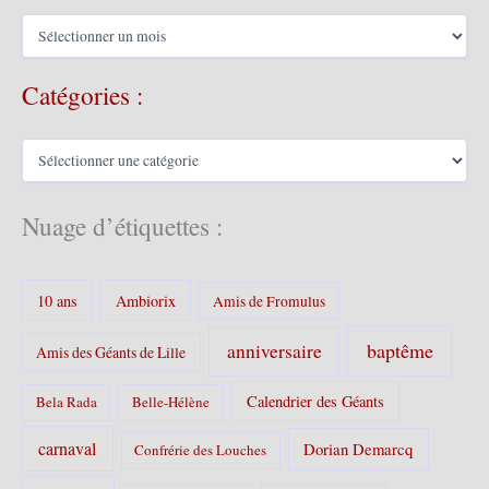
A
r
c
Catégories :
h
i
v
C
e
a
s
t
é
Nuage d’étiquettes :
g
o
r
10 ans
Ambiorix
i
Amis de Fromulus
e
s
baptême
anniversaire
Amis des Géants de Lille
:
Calendrier des Géants
Bela Rada
Belle-Hélène
carnaval
Dorian Demarcq
Confrérie des Louches