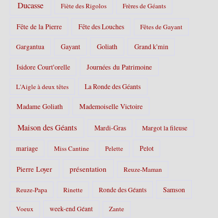
Ducasse
Fiète des Rigolos
Frères de Géants
Fête de la Pierre
Fête des Louches
Fêtes de Gayant
Gayant
Goliath
Grand k'min
Gargantua
Isidore Court'orelle
Journées du Patrimoine
La Ronde des Géants
L'Aigle à deux têtes
Madame Goliath
Mademoiselle Victoire
Maison des Géants
Mardi-Gras
Margot la fileuse
Pelot
mariage
Miss Cantine
Pelette
Pierre Loyer
présentation
Reuze-Maman
Samson
Reuze-Papa
Rinette
Ronde des Géants
Voeux
week-end Géant
Zante