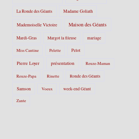
La Ronde des Géants
Madame Goliath
Maison des Géants
Mademoiselle Victoire
Mardi-Gras
Margot la fileuse
mariage
Pelot
Miss Cantine
Pelette
Pierre Loyer
présentation
Reuze-Maman
Reuze-Papa
Rinette
Ronde des Géants
Samson
Voeux
week-end Géant
Zante