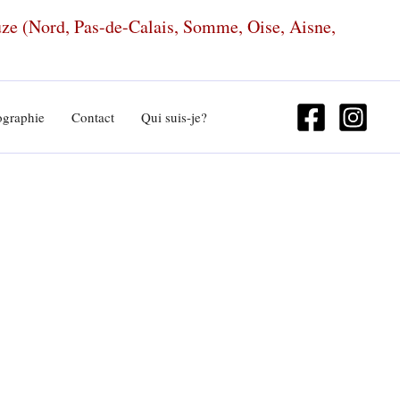
euze (Nord, Pas-de-Calais, Somme, Oise, Aisne,
ographie
Contact
Qui suis-je?