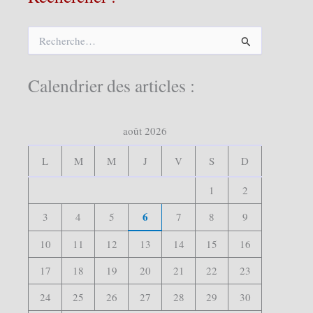
R
e
c
h
Calendrier des articles :
e
r
c
août 2026
h
e
r
L
M
M
J
V
S
D
:
1
2
6
3
4
5
7
8
9
10
11
12
13
14
15
16
17
18
19
20
21
22
23
24
25
26
27
28
29
30