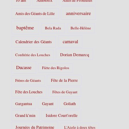
10 ans
Ambiorix
Amis de Fromulus
e
s
anniversaire
Amis des Géants de Lille
:
baptême
Bela Rada
Belle-Hélène
carnaval
Calendrier des Géants
Dorian Demarcq
Confrérie des Louches
Ducasse
Fiète des Rigolos
Fête de la Pierre
Frères de Géants
Fête des Louches
Fêtes de Gayant
Gayant
Goliath
Gargantua
Grand k'min
Isidore Court'orelle
Journées du Patrimoine
L'Aigle à deux têtes