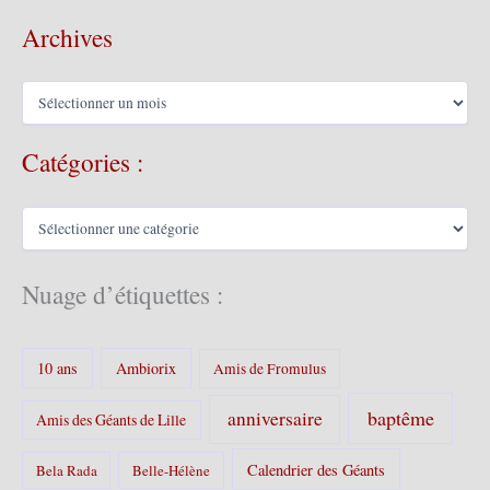
Archives
A
r
c
Catégories :
h
i
v
C
e
a
s
t
é
Nuage d’étiquettes :
g
o
r
10 ans
Ambiorix
i
Amis de Fromulus
e
s
baptême
anniversaire
Amis des Géants de Lille
:
Calendrier des Géants
Bela Rada
Belle-Hélène