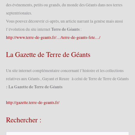
des événements, petits ou grands, du monde des Géants dans nos terres
septentrionales.
Vous pouvez découvrir ci-après, un article narrant la genèse mais aussi
Terre de Géants
l’évolution du site internet
:
http://www.terre-de-geants.fr/…/terre-de-geants-fete…/
La Gazette de Terre de Géants
Un site internet complémentaire concernant l’histoire et les collections
relatives aux Géants , Gayant et Reuze à celui de Terre de Terre de Géants
: La Gazette de Terre de Géants
http://gazette.terre-de-geants.fr/
Rechercher :
R