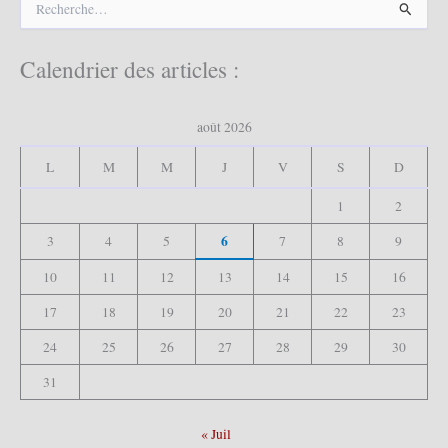
e
c
h
Calendrier des articles :
e
r
c
août 2026
h
e
L
M
M
J
V
S
D
r
1
2
:
6
3
4
5
7
8
9
10
11
12
13
14
15
16
17
18
19
20
21
22
23
24
25
26
27
28
29
30
31
« Juil