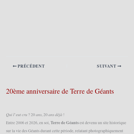
PRÉCÉDENT
SUIVANT
20ème anniversaire de Terre de Géants
𝑄𝑢𝑖 𝑙’𝑒𝑢𝑡 𝑐𝑟𝑢 ? 20 𝑎𝑛𝑠, 20 𝑎𝑛𝑠 𝑑𝑒́𝑗𝑎̀ !
Terre de Géants
Entre 2006 et 2026, en soi,
est devenu un site historique
sur la vie des Géants durant cette période, relatant photographiquement