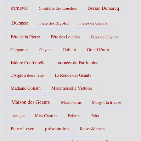
carnaval
Dorian Demarcq
Confrérie des Louches
Ducasse
Fiète des Rigolos
Frères de Géants
Fête de la Pierre
Fête des Louches
Fêtes de Gayant
Gayant
Goliath
Grand k'min
Gargantua
Isidore Court'orelle
Journées du Patrimoine
La Ronde des Géants
L'Aigle à deux têtes
Madame Goliath
Mademoiselle Victoire
Maison des Géants
Mardi-Gras
Margot la fileuse
Pelot
mariage
Miss Cantine
Pelette
Pierre Loyer
présentation
Reuze-Maman