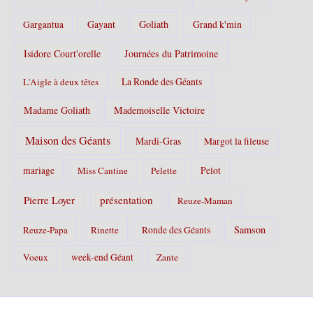
Gayant
Goliath
Grand k'min
Gargantua
Isidore Court'orelle
Journées du Patrimoine
La Ronde des Géants
L'Aigle à deux têtes
Madame Goliath
Mademoiselle Victoire
Maison des Géants
Mardi-Gras
Margot la fileuse
Pelot
mariage
Miss Cantine
Pelette
Pierre Loyer
présentation
Reuze-Maman
Samson
Reuze-Papa
Rinette
Ronde des Géants
Voeux
week-end Géant
Zante