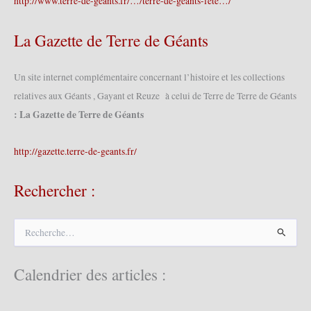
http://www.terre-de-geants.fr/…/terre-de-geants-fete…/
La Gazette de Terre de Géants
Un site internet complémentaire concernant l’histoire et les collections
relatives aux Géants , Gayant et Reuze à celui de Terre de Terre de Géants
: La Gazette de Terre de Géants
http://gazette.terre-de-geants.fr/
Rechercher :
R
e
c
h
Calendrier des articles :
e
r
c