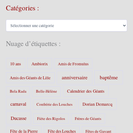
c
Catégories :
h
i
v
C
e
a
s
t
é
Nuage d’étiquettes :
g
o
r
10 ans
Ambiorix
i
Amis de Fromulus
e
s
baptême
anniversaire
Amis des Géants de Lille
:
Calendrier des Géants
Bela Rada
Belle-Hélène
carnaval
Dorian Demarcq
Confrérie des Louches
Ducasse
Fiète des Rigolos
Frères de Géants
Fête de la Pierre
Fête des Louches
Fêtes de Gayant