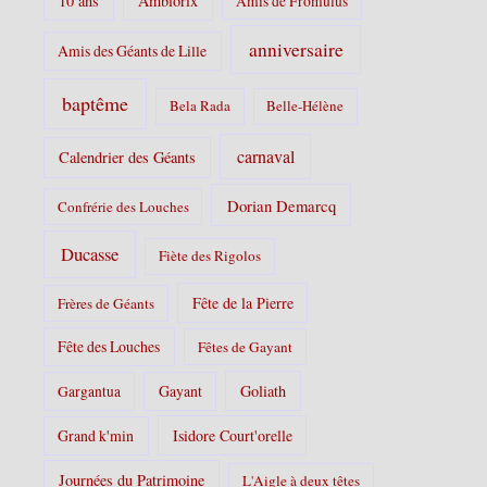
10 ans
Ambiorix
Amis de Fromulus
e
s
anniversaire
Amis des Géants de Lille
:
baptême
Bela Rada
Belle-Hélène
carnaval
Calendrier des Géants
Dorian Demarcq
Confrérie des Louches
Ducasse
Fiète des Rigolos
Fête de la Pierre
Frères de Géants
Fête des Louches
Fêtes de Gayant
Gayant
Goliath
Gargantua
Grand k'min
Isidore Court'orelle
Journées du Patrimoine
L'Aigle à deux têtes