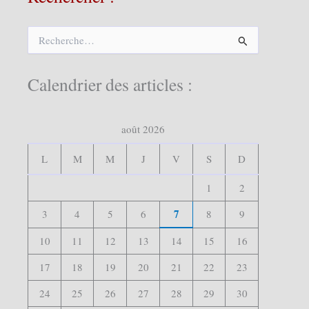
R
e
c
h
Calendrier des articles :
e
r
c
août 2026
h
e
r
L
M
M
J
V
S
D
:
1
2
7
3
4
5
6
8
9
10
11
12
13
14
15
16
17
18
19
20
21
22
23
24
25
26
27
28
29
30