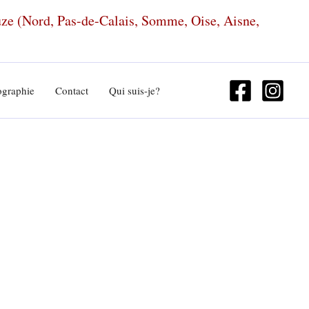
euze (Nord, Pas-de-Calais, Somme, Oise, Aisne,
ographie
Contact
Qui suis-je?