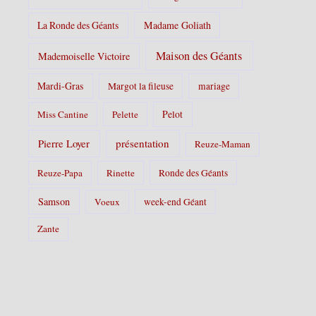
La Ronde des Géants
Madame Goliath
Maison des Géants
Mademoiselle Victoire
Mardi-Gras
Margot la fileuse
mariage
Pelot
Miss Cantine
Pelette
Pierre Loyer
présentation
Reuze-Maman
Reuze-Papa
Rinette
Ronde des Géants
Samson
Voeux
week-end Géant
Zante