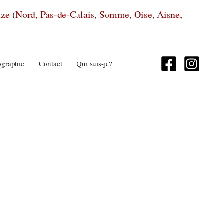
euze (Nord, Pas-de-Calais, Somme, Oise, Aisne,
ographie
Contact
Qui suis-je?