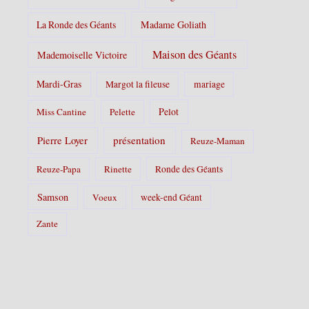
La Ronde des Géants
Madame Goliath
Maison des Géants
Mademoiselle Victoire
Mardi-Gras
Margot la fileuse
mariage
Pelot
Miss Cantine
Pelette
Pierre Loyer
présentation
Reuze-Maman
Reuze-Papa
Rinette
Ronde des Géants
Samson
Voeux
week-end Géant
Zante