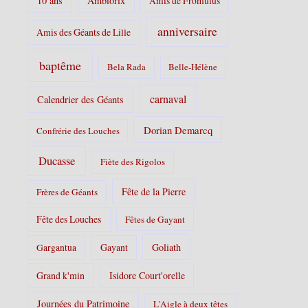
10 ans
Ambiorix
Amis de Fromulus
e
s
anniversaire
Amis des Géants de Lille
:
baptême
Bela Rada
Belle-Hélène
carnaval
Calendrier des Géants
Dorian Demarcq
Confrérie des Louches
Ducasse
Fiète des Rigolos
Fête de la Pierre
Frères de Géants
Fête des Louches
Fêtes de Gayant
Gayant
Goliath
Gargantua
Grand k'min
Isidore Court'orelle
Journées du Patrimoine
L'Aigle à deux têtes