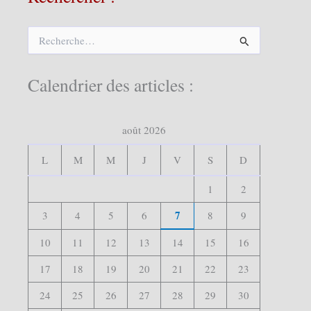
R
e
c
h
Calendrier des articles :
e
r
c
août 2026
h
e
r
L
M
M
J
V
S
D
:
1
2
7
3
4
5
6
8
9
10
11
12
13
14
15
16
17
18
19
20
21
22
23
24
25
26
27
28
29
30