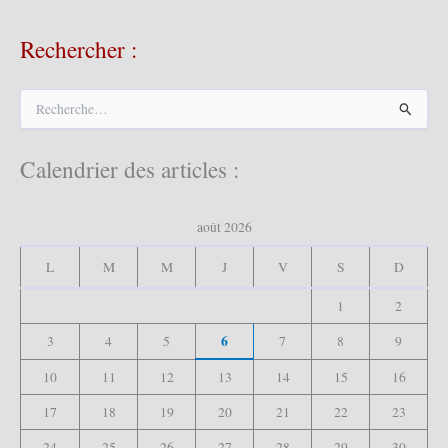
Rechercher :
R
e
c
h
Calendrier des articles :
e
r
c
août 2026
h
e
L
M
M
J
V
S
D
r
1
2
:
6
3
4
5
7
8
9
10
11
12
13
14
15
16
17
18
19
20
21
22
23
24
25
26
27
28
29
30