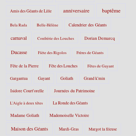
e
s
baptême
anniversaire
Amis des Géants de Lille
:
Calendrier des Géants
Bela Rada
Belle-Hélène
carnaval
Dorian Demarcq
Confrérie des Louches
Ducasse
Fiète des Rigolos
Frères de Géants
Fête de la Pierre
Fête des Louches
Fêtes de Gayant
Gayant
Goliath
Grand k'min
Gargantua
Isidore Court'orelle
Journées du Patrimoine
La Ronde des Géants
L'Aigle à deux têtes
Madame Goliath
Mademoiselle Victoire
Maison des Géants
Mardi-Gras
Margot la fileuse