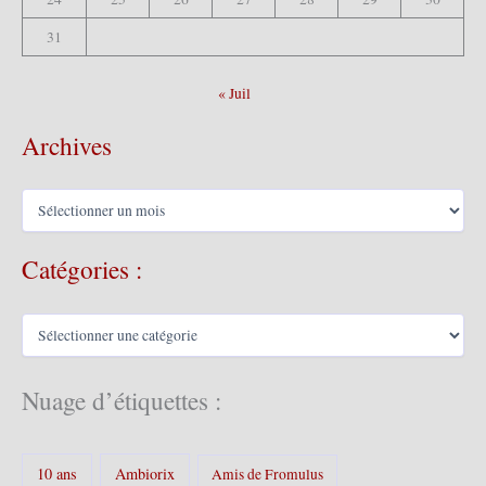
31
« Juil
Archives
A
r
c
Catégories :
h
i
v
C
e
a
s
t
é
Nuage d’étiquettes :
g
o
r
10 ans
Ambiorix
i
Amis de Fromulus