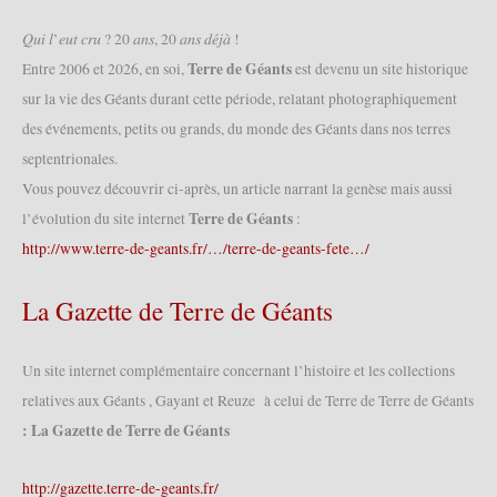
𝑄𝑢𝑖 𝑙’𝑒𝑢𝑡 𝑐𝑟𝑢 ? 20 𝑎𝑛𝑠, 20 𝑎𝑛𝑠 𝑑𝑒́𝑗𝑎̀ !
Terre de Géants
Entre 2006 et 2026, en soi,
est devenu un site historique
sur la vie des Géants durant cette période, relatant photographiquement
des événements, petits ou grands, du monde des Géants dans nos terres
septentrionales.
Vous pouvez découvrir ci-après, un article narrant la genèse mais aussi
Terre de Géants
l’évolution du site internet
:
http://www.terre-de-geants.fr/…/terre-de-geants-fete…/
La Gazette de Terre de Géants
Un site internet complémentaire concernant l’histoire et les collections
relatives aux Géants , Gayant et Reuze à celui de Terre de Terre de Géants
: La Gazette de Terre de Géants
http://gazette.terre-de-geants.fr/