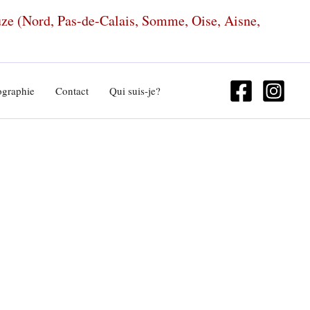
euze (Nord, Pas-de-Calais, Somme, Oise, Aisne,
ographie
Contact
Qui suis-je?