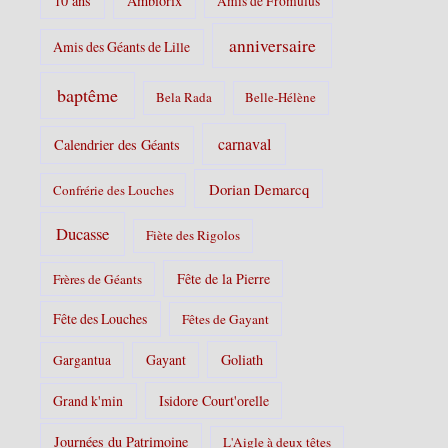
10 ans
Ambiorix
Amis de Fromulus
e
s
anniversaire
Amis des Géants de Lille
:
baptême
Bela Rada
Belle-Hélène
carnaval
Calendrier des Géants
Dorian Demarcq
Confrérie des Louches
Ducasse
Fiète des Rigolos
Fête de la Pierre
Frères de Géants
Fête des Louches
Fêtes de Gayant
Gayant
Goliath
Gargantua
Grand k'min
Isidore Court'orelle
Journées du Patrimoine
L'Aigle à deux têtes