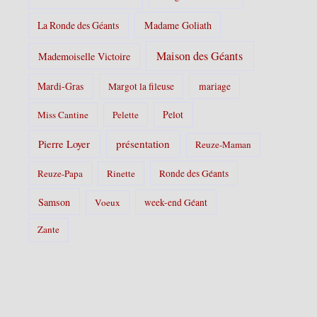
La Ronde des Géants
Madame Goliath
Maison des Géants
Mademoiselle Victoire
Mardi-Gras
Margot la fileuse
mariage
Pelot
Miss Cantine
Pelette
Pierre Loyer
présentation
Reuze-Maman
Reuze-Papa
Rinette
Ronde des Géants
Samson
Voeux
week-end Géant
Zante