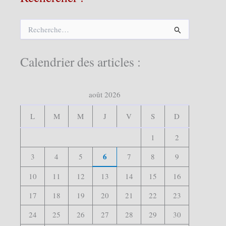
R
e
c
h
Calendrier des articles :
e
r
c
août 2026
h
e
r
L
M
M
J
V
S
D
:
1
2
6
3
4
5
7
8
9
10
11
12
13
14
15
16
17
18
19
20
21
22
23
24
25
26
27
28
29
30