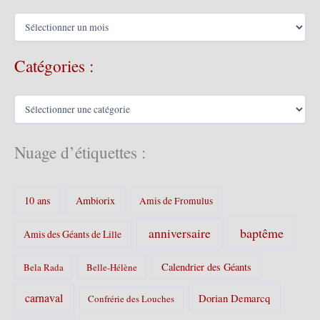
A
r
c
Catégories :
h
i
v
C
e
a
s
t
é
Nuage d’étiquettes :
g
o
r
10 ans
Ambiorix
i
Amis de Fromulus
e
s
baptême
anniversaire
Amis des Géants de Lille
:
Calendrier des Géants
Bela Rada
Belle-Hélène
carnaval
Dorian Demarcq
Confrérie des Louches