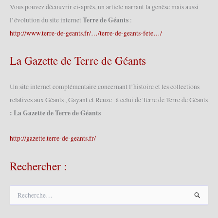
Vous pouvez découvrir ci-après, un article narrant la genèse mais aussi
Terre de Géants
l’évolution du site internet
:
http://www.terre-de-geants.fr/…/terre-de-geants-fete…/
La Gazette de Terre de Géants
Un site internet complémentaire concernant l’histoire et les collections
relatives aux Géants , Gayant et Reuze à celui de Terre de Terre de Géants
: La Gazette de Terre de Géants
http://gazette.terre-de-geants.fr/
Rechercher :
R
e
c