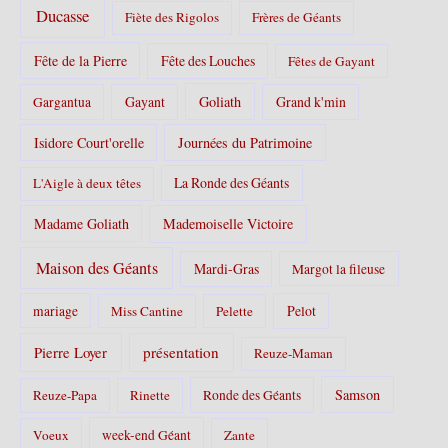
Ducasse
Fiète des Rigolos
Frères de Géants
Fête de la Pierre
Fête des Louches
Fêtes de Gayant
Gayant
Goliath
Grand k'min
Gargantua
Isidore Court'orelle
Journées du Patrimoine
La Ronde des Géants
L'Aigle à deux têtes
Madame Goliath
Mademoiselle Victoire
Maison des Géants
Mardi-Gras
Margot la fileuse
Pelot
mariage
Miss Cantine
Pelette
Pierre Loyer
présentation
Reuze-Maman
Samson
Reuze-Papa
Rinette
Ronde des Géants
Voeux
week-end Géant
Zante