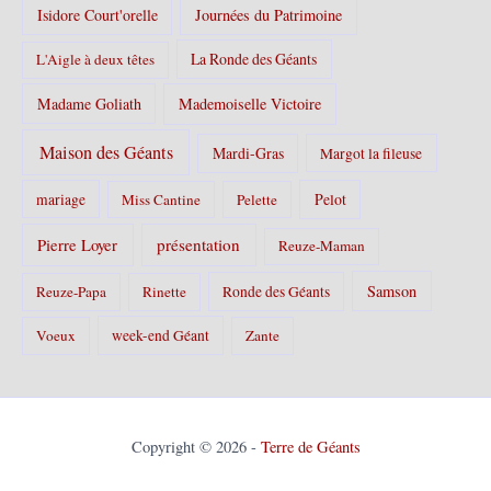
Isidore Court'orelle
Journées du Patrimoine
La Ronde des Géants
L'Aigle à deux têtes
Madame Goliath
Mademoiselle Victoire
Maison des Géants
Mardi-Gras
Margot la fileuse
Pelot
mariage
Miss Cantine
Pelette
Pierre Loyer
présentation
Reuze-Maman
Samson
Reuze-Papa
Rinette
Ronde des Géants
Voeux
week-end Géant
Zante
Copyright © 2026 -
Terre de Géants