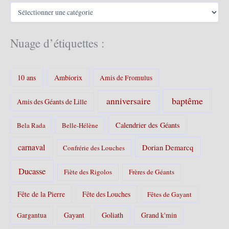
C
e
a
s
t
é
Nuage d’étiquettes :
g
o
r
10 ans
Ambiorix
i
Amis de Fromulus
e
s
baptême
anniversaire
Amis des Géants de Lille
:
Calendrier des Géants
Bela Rada
Belle-Hélène
carnaval
Dorian Demarcq
Confrérie des Louches
Ducasse
Fiète des Rigolos
Frères de Géants
Fête de la Pierre
Fête des Louches
Fêtes de Gayant
Gayant
Goliath
Grand k'min
Gargantua