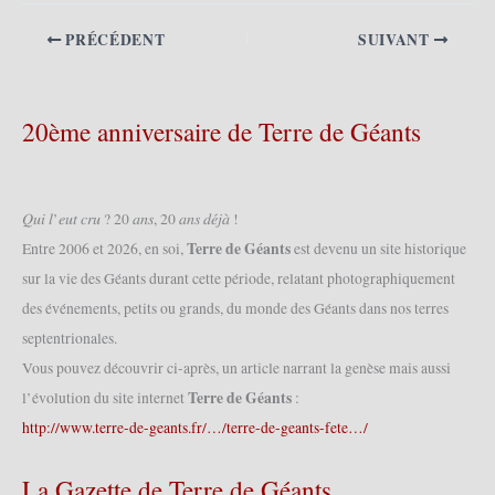
PRÉCÉDENT
SUIVANT
20ème anniversaire de Terre de Géants
𝑄𝑢𝑖 𝑙’𝑒𝑢𝑡 𝑐𝑟𝑢 ? 20 𝑎𝑛𝑠, 20 𝑎𝑛𝑠 𝑑𝑒́𝑗𝑎̀ !
Terre de Géants
Entre 2006 et 2026, en soi,
est devenu un site historique
sur la vie des Géants durant cette période, relatant photographiquement
des événements, petits ou grands, du monde des Géants dans nos terres
septentrionales.
Vous pouvez découvrir ci-après, un article narrant la genèse mais aussi
Terre de Géants
l’évolution du site internet
:
http://www.terre-de-geants.fr/…/terre-de-geants-fete…/
La Gazette de Terre de Géants