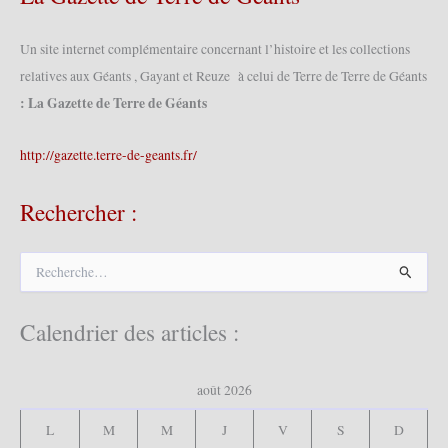
Un site internet complémentaire concernant l’histoire et les collections
relatives aux Géants , Gayant et Reuze à celui de Terre de Terre de Géants
: La Gazette de Terre de Géants
http://gazette.terre-de-geants.fr/
Rechercher :
R
e
c
h
Calendrier des articles :
e
r
c
août 2026
h
e
L
M
M
J
V
S
D
r