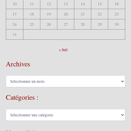
10
11
12
13
14
15
16
17
18
19
20
21
22
23
24
25
26
27
28
29
30
31
« Juil
Archives
A
r
c
Catégories :
h
i
v
C
e
a
s
t
é