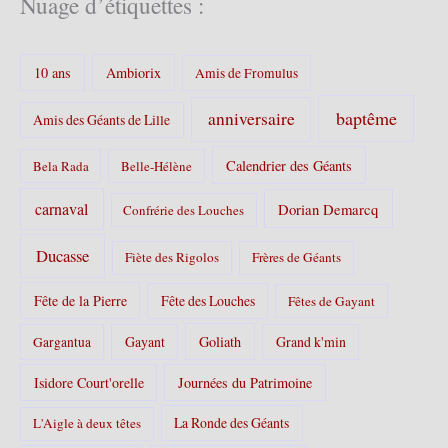
Nuage d’étiquettes :
g
o
r
10 ans
Ambiorix
i
Amis de Fromulus
e
s
baptême
anniversaire
Amis des Géants de Lille
:
Calendrier des Géants
Bela Rada
Belle-Hélène
carnaval
Dorian Demarcq
Confrérie des Louches
Ducasse
Fiète des Rigolos
Frères de Géants
Fête de la Pierre
Fête des Louches
Fêtes de Gayant
Gayant
Goliath
Grand k'min
Gargantua
Isidore Court'orelle
Journées du Patrimoine
La Ronde des Géants
L'Aigle à deux têtes