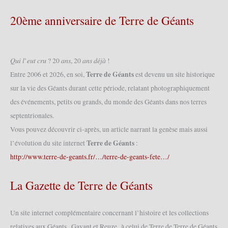
20ème anniversaire de Terre de Géants
𝑄𝑢𝑖 𝑙’𝑒𝑢𝑡 𝑐𝑟𝑢 ? 20 𝑎𝑛𝑠, 20 𝑎𝑛𝑠 𝑑𝑒́𝑗𝑎̀ !
Terre de Géants
Entre 2006 et 2026, en soi,
est devenu un site historique
sur la vie des Géants durant cette période, relatant photographiquement
des événements, petits ou grands, du monde des Géants dans nos terres
septentrionales.
Vous pouvez découvrir ci-après, un article narrant la genèse mais aussi
Terre de Géants
l’évolution du site internet
:
http://www.terre-de-geants.fr/…/terre-de-geants-fete…/
La Gazette de Terre de Géants
Un site internet complémentaire concernant l’histoire et les collections
relatives aux Géants , Gayant et Reuze à celui de Terre de Terre de Géants