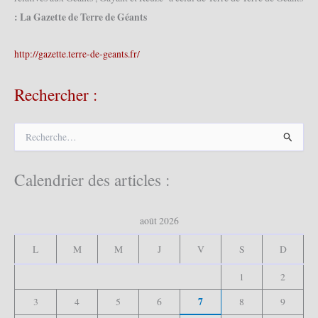
: La Gazette de Terre de Géants
http://gazette.terre-de-geants.fr/
Rechercher :
R
e
c
h
Calendrier des articles :
e
r
c
août 2026
h
e
L
M
M
J
V
S
D
r
1
2
:
7
3
4
5
6
8
9