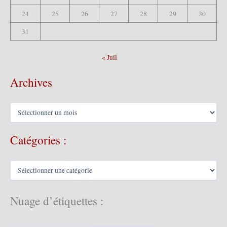
24
25
26
27
28
29
30
31
« Juil
Archives
A
r
c
Catégories :
h
i
v
C
e
a
s
t
é
Nuage d’étiquettes :
g
o
r