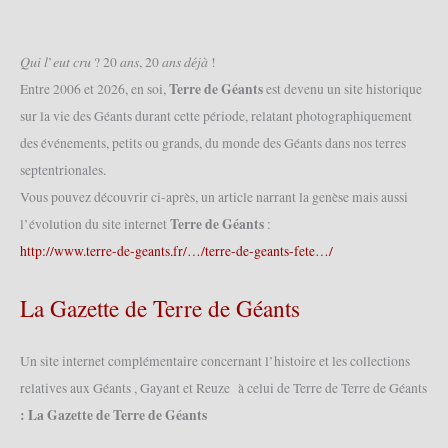
(07/09/2019)
𝑄𝑢𝑖 𝑙’𝑒𝑢𝑡 𝑐𝑟𝑢 ? 20 𝑎𝑛𝑠, 20 𝑎𝑛𝑠 𝑑𝑒́𝑗𝑎̀ !
Terre de Géants
Entre 2006 et 2026, en soi,
est devenu un site historique
sur la vie des Géants durant cette période, relatant photographiquement
des événements, petits ou grands, du monde des Géants dans nos terres
septentrionales.
Vous pouvez découvrir ci-après, un article narrant la genèse mais aussi
Terre de Géants
l’évolution du site internet
:
http://www.terre-de-geants.fr/…/terre-de-geants-fete…/
La Gazette de Terre de Géants
Un site internet complémentaire concernant l’histoire et les collections
relatives aux Géants , Gayant et Reuze à celui de Terre de Terre de Géants
: La Gazette de Terre de Géants