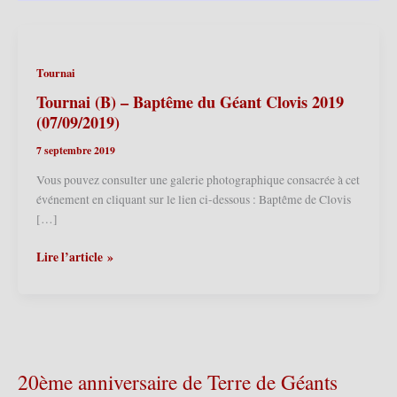
Tournai
Tournai (B) – Baptême du Géant Clovis 2019
(07/09/2019)
7 septembre 2019
Vous pouvez consulter une galerie photographique consacrée à cet
événement en cliquant sur le lien ci-dessous : Baptême de Clovis
[…]
Tournai
Lire l’article »
(B)
–
Baptême
du
Géant
Clovis
20ème anniversaire de Terre de Géants
2019