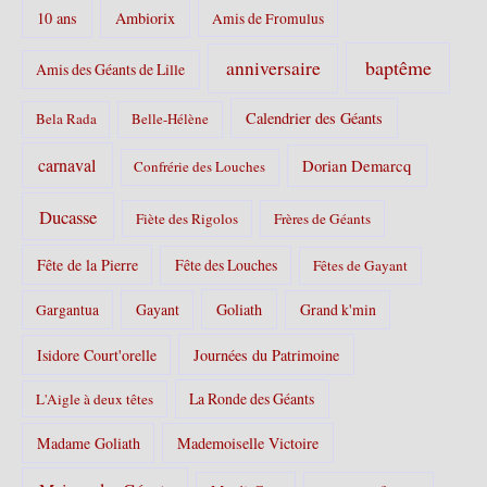
10 ans
Ambiorix
i
Amis de Fromulus
e
s
baptême
anniversaire
Amis des Géants de Lille
:
Calendrier des Géants
Bela Rada
Belle-Hélène
carnaval
Dorian Demarcq
Confrérie des Louches
Ducasse
Fiète des Rigolos
Frères de Géants
Fête de la Pierre
Fête des Louches
Fêtes de Gayant
Gayant
Goliath
Grand k'min
Gargantua
Isidore Court'orelle
Journées du Patrimoine
La Ronde des Géants
L'Aigle à deux têtes
Madame Goliath
Mademoiselle Victoire