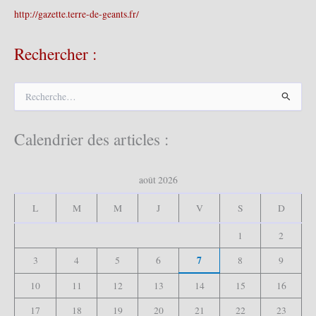
http://gazette.terre-de-geants.fr/
Rechercher :
R
e
c
h
Calendrier des articles :
e
r
c
août 2026
h
e
L
M
M
J
V
S
D
r
1
2
:
7
3
4
5
6
8
9
10
11
12
13
14
15
16
17
18
19
20
21
22
23