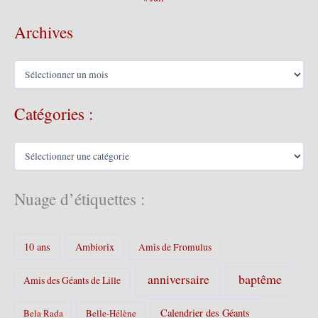
Archives
A
r
c
Catégories :
h
i
v
C
e
a
s
t
é
Nuage d’étiquettes :
g
o
r
10 ans
Ambiorix
i
Amis de Fromulus
e
s
baptême
anniversaire
Amis des Géants de Lille
:
Calendrier des Géants
Bela Rada
Belle-Hélène