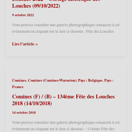
–
Louches (09/10/2022)
Cortège
9 octobre 2022
historique
des
Vous pouvez consulter une galerie photographique consacrée à cet
Louches
événement en cliquant sur le lien ci-dessous : Fête des Louches
(08/10/2023)
Comines
Lire l’article »
(F)/Comines
Warneton
(B)
–
Fête
,
,
,
Comines
Comines (Comines-Warneton)
Pays : Belgique
Pays :
des
France
Louches
2022
Comines (F) / (B) – 134ème Fête des Louches
–
2018 (14/10/2018)
Cortège
14 octobre 2018
historique
des
Vous pouvez consulter une galerie photographique consacrée à cet
Louches
événement en cliquant sur le lien ci-dessous : :134ème Fête des