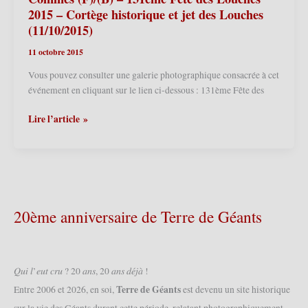
Louches
2015 – Cortège historique et jet des Louches
2016
(11/10/2015)
(8
11 octobre 2015
et
9/10/2016)
Vous pouvez consulter une galerie photographique consacrée à cet
événement en cliquant sur le lien ci-dessous : 131ème Fête des
Comines
Lire l’article »
(F)/(B)
–
131ème
Fête
des
Louches
20ème anniversaire de Terre de Géants
2015
–
Cortège
historique
𝑄𝑢𝑖 𝑙’𝑒𝑢𝑡 𝑐𝑟𝑢 ? 20 𝑎𝑛𝑠, 20 𝑎𝑛𝑠 𝑑𝑒́𝑗𝑎̀ !
et
Terre de Géants
Entre 2006 et 2026, en soi,
est devenu un site historique
jet
sur la vie des Géants durant cette période, relatant photographiquement