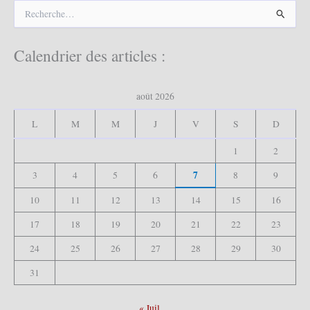
R
e
c
h
Calendrier des articles :
e
r
c
août 2026
h
e
L
M
M
J
V
S
D
r
1
2
:
7
3
4
5
6
8
9
10
11
12
13
14
15
16
17
18
19
20
21
22
23
24
25
26
27
28
29
30
31
« Juil