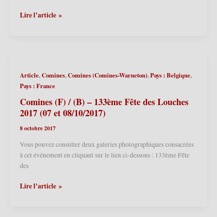
(09/10/2022)
Comines
Lire l’article »
(F)
/
(B)
–
134ème
,
,
,
,
Article
Comines
Comines (Comines-Warneton)
Pays : Belgique
Fête
Pays : France
des
Louches
Comines (F) / (B) – 133ème Fête des Louches
2018
2017 (07 et 08/10/2017)
(14/10/2018)
8 octobre 2017
Vous pouvez consulter deux galeries photographiques consacrées
à cet événement en cliquant sur le lien ci-dessous : 133ème Fête
des
Comines
Lire l’article »
(F)
/