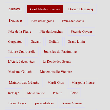
carnaval
Dorian Demarcq
Confrérie des Louches
Ducasse
Fiète des Rigolos
Frères de Géants
Fête de la Pierre
Fête des Louches
Fêtes de Gayant
Gayant
Goliath
Grand k'min
Gargantua
Isidore Court'orelle
Journées du Patrimoine
La Ronde des Géants
L'Aigle à deux têtes
Madame Goliath
Mademoiselle Victoire
Maison des Géants
Mardi-Gras
Margot la fileuse
Pelot
mariage
Miss Cantine
Pelette
Pierre Loyer
présentation
Reuze-Maman