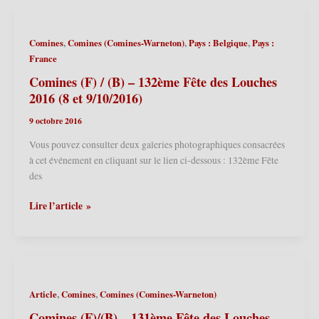
(B)
–
133ème
,
,
,
Comines
Comines (Comines-Warneton)
Pays : Belgique
Pays :
Fête
France
des
Louches
Comines (F) / (B) – 132ème Fête des Louches
2017
2016 (8 et 9/10/2016)
(07
9 octobre 2016
et
08/10/2017)
Vous pouvez consulter deux galeries photographiques consacrées
à cet événement en cliquant sur le lien ci-dessous : 132ème Fête
des
Comines
Lire l’article »
(F)
/
(B)
–
132ème
,
,
Article
Comines
Comines (Comines-Warneton)
Fête
des
Comines (F)/(B) – 131ème Fête des Louches