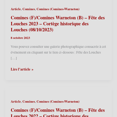
,
,
Article
Comines
Comines (Comines-Warneton)
Comines (F)/Comines Warneton (B) – Fête des
Louches 2023 – Cortège historique des
Louches (08/10/2023)
8 octobre 2023
Vous pouvez consulter une galerie photographique consacrée à cet
événement en cliquant sur le lien ci-dessous : Fête des Louches
[…]
Comines
Lire l’article »
(F)/Comines
Warneton
(B)
–
Fête
,
,
Article
Comines
Comines (Comines-Warneton)
des
Louches
Comines (F)/Comines Warneton (B) – Fête des
2023
Louches 2022 – Cortège historique des