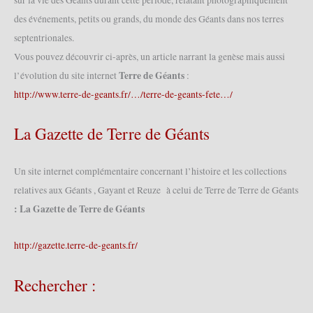
des
des événements, petits ou grands, du monde des Géants dans nos terres
Louches
(11/10/2015)
septentrionales.
Vous pouvez découvrir ci-après, un article narrant la genèse mais aussi
Terre de Géants
l’évolution du site internet
:
http://www.terre-de-geants.fr/…/terre-de-geants-fete…/
La Gazette de Terre de Géants
Un site internet complémentaire concernant l’histoire et les collections
relatives aux Géants , Gayant et Reuze à celui de Terre de Terre de Géants
: La Gazette de Terre de Géants
http://gazette.terre-de-geants.fr/
Rechercher :