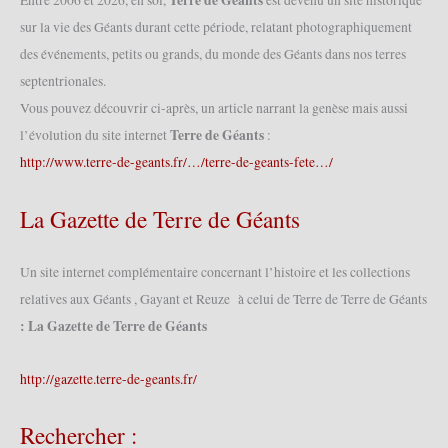
Terre de Géants
Entre 2006 et 2026, en soi,
est devenu un site historique
Warneton
sur la vie des Géants durant cette période, relatant photographiquement
(Comines-
des événements, petits ou grands, du monde des Géants dans nos terres
Warneton)
(B)
septentrionales.
–
Vous pouvez découvrir ci-après, un article narrant la genèse mais aussi
Baptême
Terre de Géants
l’évolution du site internet
:
religieux
http://www.terre-de-geants.fr/…/terre-de-geants-fete…/
(30/11/2023)
La Gazette de Terre de Géants
Un site internet complémentaire concernant l’histoire et les collections
relatives aux Géants , Gayant et Reuze à celui de Terre de Terre de Géants
: La Gazette de Terre de Géants
http://gazette.terre-de-geants.fr/
Rechercher :