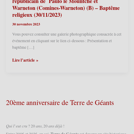
républicain de Paulo le Mountche et
Warneton (Comines-Warneton) (B) – Baptême
religieux (30/11/2023)
30 novembre 2023
Vous pouvez consulter une galerie photographique consacrée à cet
événement en cliquant sur le lien ci-dessous : Présentation et
baptême […]
Warneton
Lire l’article »
(F)
–
Présentation
et
baptême
républicain
20ème anniversaire de Terre de Géants
de
Paulo
le
Mountche
𝑄𝑢𝑖 𝑙’𝑒𝑢𝑡 𝑐𝑟𝑢 ? 20 𝑎𝑛𝑠, 20 𝑎𝑛𝑠 𝑑𝑒́𝑗𝑎̀ !
et