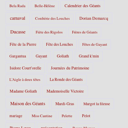
Calendrier des Géants
Bela Rada
Belle-Hélène
carnaval
Dorian Demarcq
Confrérie des Louches
Ducasse
Fiète des Rigolos
Frères de Géants
Fête de la Pierre
Fête des Louches
Fêtes de Gayant
Gayant
Goliath
Grand k'min
Gargantua
Isidore Court'orelle
Journées du Patrimoine
La Ronde des Géants
L'Aigle à deux têtes
Madame Goliath
Mademoiselle Victoire
Maison des Géants
Mardi-Gras
Margot la fileuse
Pelot
mariage
Miss Cantine
Pelette
Pierre Loyer
présentation
Reuze-Maman