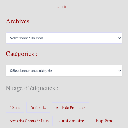
« Juil
Archives
A
r
c
Catégories :
h
i
v
C
e
a
s
t
é
Nuage d’étiquettes :
g
o
r
10 ans
Ambiorix
i
Amis de Fromulus
e
s
baptême
anniversaire
Amis des Géants de Lille
: