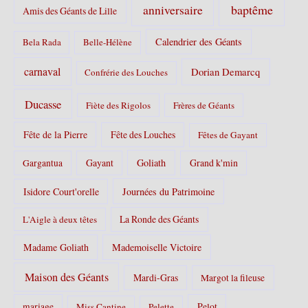
s
baptême
anniversaire
Amis des Géants de Lille
:
Calendrier des Géants
Bela Rada
Belle-Hélène
carnaval
Dorian Demarcq
Confrérie des Louches
Ducasse
Fiète des Rigolos
Frères de Géants
Fête de la Pierre
Fête des Louches
Fêtes de Gayant
Gayant
Goliath
Grand k'min
Gargantua
Isidore Court'orelle
Journées du Patrimoine
La Ronde des Géants
L'Aigle à deux têtes
Madame Goliath
Mademoiselle Victoire
Maison des Géants
Mardi-Gras
Margot la fileuse
Pelot
mariage
Miss Cantine
Pelette