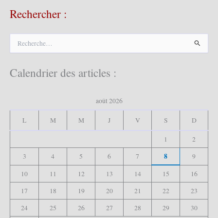
Rechercher :
R
e
c
h
Calendrier des articles :
e
r
c
août 2026
h
e
L
M
M
J
V
S
D
r
1
2
:
8
3
4
5
6
7
9
10
11
12
13
14
15
16
17
18
19
20
21
22
23
24
25
26
27
28
29
30