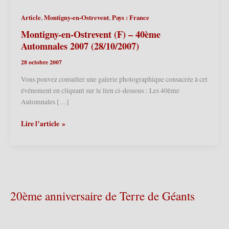
,
,
Article
Montigny-en-Ostrevent
Pays : France
Montigny-en-Ostrevent (F) – 40ème
Automnales 2007 (28/10/2007)
28 octobre 2007
Vous pouvez consulter une galerie photographique consacrée à cet
événement en cliquant sur le lien ci-dessous : Les 40ème
Automnales […]
Montigny-
Lire l’article »
en-
Ostrevent
(F)
–
40ème
Automnales
20ème anniversaire de Terre de Géants
2007
(28/10/2007)