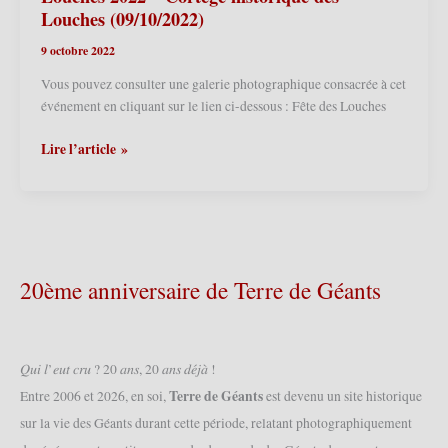
–
Louches (09/10/2022)
Cortège
9 octobre 2022
historique
des
Vous pouvez consulter une galerie photographique consacrée à cet
Louches
événement en cliquant sur le lien ci-dessous : Fête des Louches
(08/10/2023)
Comines
Lire l’article »
(F)/Comines
Warneton
(B)
–
Fête
des
20ème anniversaire de Terre de Géants
Louches
2022
–
Cortège
𝑄𝑢𝑖 𝑙’𝑒𝑢𝑡 𝑐𝑟𝑢 ? 20 𝑎𝑛𝑠, 20 𝑎𝑛𝑠 𝑑𝑒́𝑗𝑎̀ !
historique
Terre de Géants
Entre 2006 et 2026, en soi,
est devenu un site historique
des
sur la vie des Géants durant cette période, relatant photographiquement
Louches