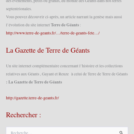
des événements, petits ou grands, du monde des Géants dans nos terres
(09/10/2022)
septentrionales.
Vous pouvez découvrir ci-après, un article narrant la genèse mais aussi
Terre de Géants
l’évolution du site internet
:
http://www.terre-de-geants.fr/…/terre-de-geants-fete…/
La Gazette de Terre de Géants
Un site internet complémentaire concernant l’histoire et les collections
relatives aux Géants , Gayant et Reuze à celui de Terre de Terre de Géants
: La Gazette de Terre de Géants
http://gazette.terre-de-geants.fr/
Rechercher :
R