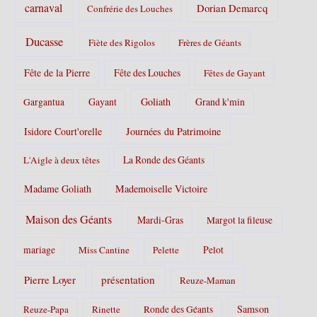
carnaval
Dorian Demarcq
Confrérie des Louches
Ducasse
Fiète des Rigolos
Frères de Géants
Fête de la Pierre
Fête des Louches
Fêtes de Gayant
Gayant
Goliath
Grand k'min
Gargantua
Isidore Court'orelle
Journées du Patrimoine
La Ronde des Géants
L'Aigle à deux têtes
Madame Goliath
Mademoiselle Victoire
Maison des Géants
Mardi-Gras
Margot la fileuse
Pelot
mariage
Miss Cantine
Pelette
Pierre Loyer
présentation
Reuze-Maman
Samson
Reuze-Papa
Rinette
Ronde des Géants