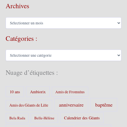
Archives
A
r
c
Catégories :
h
i
v
C
e
a
s
t
é
Nuage d’étiquettes :
g
o
r
10 ans
Ambiorix
i
Amis de Fromulus
e
s
baptême
anniversaire
Amis des Géants de Lille
:
Calendrier des Géants
Bela Rada
Belle-Hélène