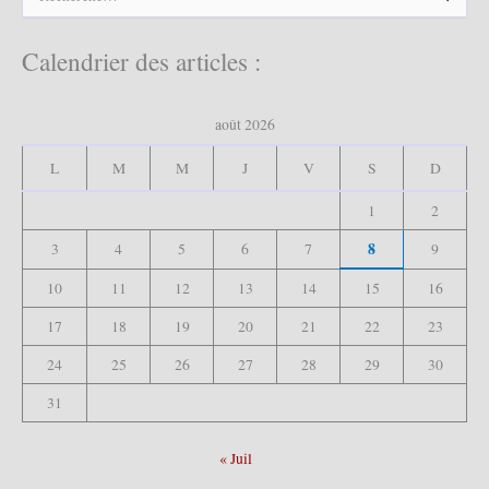
e
c
h
Calendrier des articles :
e
r
c
août 2026
h
e
L
M
M
J
V
S
D
r
1
2
:
8
3
4
5
6
7
9
10
11
12
13
14
15
16
17
18
19
20
21
22
23
24
25
26
27
28
29
30
31
« Juil