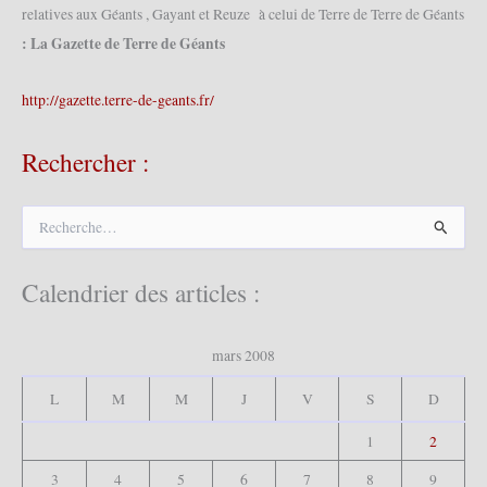
relatives aux Géants , Gayant et Reuze à celui de Terre de Terre de Géants
: La Gazette de Terre de Géants
http://gazette.terre-de-geants.fr/
Rechercher :
R
e
c
h
Calendrier des articles :
e
r
c
mars 2008
h
e
L
M
M
J
V
S
D
r
1
2
:
3
4
5
6
7
8
9