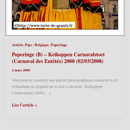
,
,
Article
Pays : Belgique
Poperinge
Poperinge (B) – Keikoppen Carnavalstoet
(Carnaval des Entêtés) 2008 (02/03/2008)
2 mars 2008
Vous pouvez consulter une galerie photographique consacrée à cet
événement en cliquant sur le lien ci-dessous : Keikoppen
Carnavalstoet 2008 […]
Poperinge
Lire l’article »
(B)
–
Keikoppen