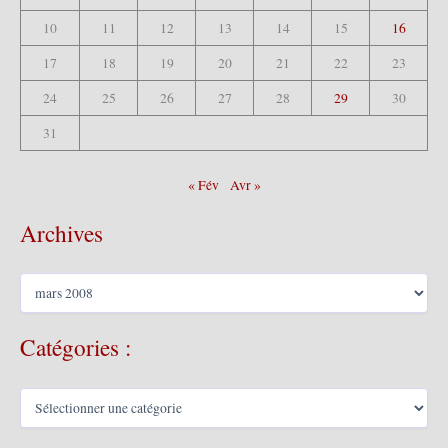
10
11
12
13
14
15
16
17
18
19
20
21
22
23
24
25
26
27
28
29
30
31
« Fév
Avr »
Archives
A
r
c
Catégories :
h
i
v
C
e
a
s
t