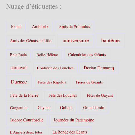
é
Nuage d’étiquettes :
g
o
r
10 ans
Ambiorix
i
Amis de Fromulus
e
s
baptême
anniversaire
Amis des Géants de Lille
:
Calendrier des Géants
Bela Rada
Belle-Hélène
carnaval
Dorian Demarcq
Confrérie des Louches
Ducasse
Fiète des Rigolos
Frères de Géants
Fête de la Pierre
Fête des Louches
Fêtes de Gayant
Gayant
Goliath
Grand k'min
Gargantua
Isidore Court'orelle
Journées du Patrimoine
La Ronde des Géants
L'Aigle à deux têtes