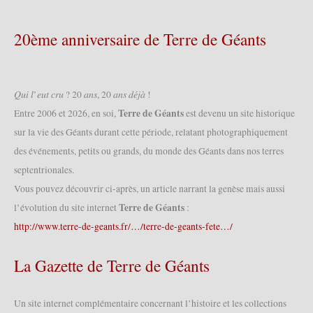
Carnavalstoet
(Carnaval
des
20ème anniversaire de Terre de Géants
Entêtés)
2008
(02/03/2008)
𝑄𝑢𝑖 𝑙’𝑒𝑢𝑡 𝑐𝑟𝑢 ? 20 𝑎𝑛𝑠, 20 𝑎𝑛𝑠 𝑑𝑒́𝑗𝑎̀ !
Terre de Géants
Entre 2006 et 2026, en soi,
est devenu un site historique
sur la vie des Géants durant cette période, relatant photographiquement
des événements, petits ou grands, du monde des Géants dans nos terres
septentrionales.
Vous pouvez découvrir ci-après, un article narrant la genèse mais aussi
Terre de Géants
l’évolution du site internet
:
http://www.terre-de-geants.fr/…/terre-de-geants-fete…/
La Gazette de Terre de Géants
Un site internet complémentaire concernant l’histoire et les collections