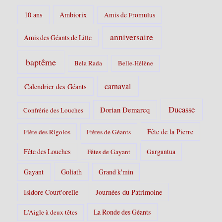
:
10 ans
Ambiorix
Amis de Fromulus
anniversaire
Amis des Géants de Lille
baptême
Bela Rada
Belle-Hélène
carnaval
Calendrier des Géants
Ducasse
Dorian Demarcq
Confrérie des Louches
Fête de la Pierre
Fiète des Rigolos
Frères de Géants
Fête des Louches
Fêtes de Gayant
Gargantua
Gayant
Goliath
Grand k'min
Isidore Court'orelle
Journées du Patrimoine
La Ronde des Géants
L'Aigle à deux têtes