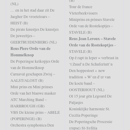
(B)
(NL)
Tour de france
… en in het stad daar zit De
Vleterbeekvissers
Jaegher De vroeteloars –
Miniprins en prinses Stavele
HEIST (B)
Orde van de Rostekoptjes –
De pirate knustjes De knustjes
STAVELE (B)
De juweeltjes –
Reus Jean Leroux – Stavele
GEERTRUIDENBERG (NL)
Orde van de Rostekoptjes
–
Reus Piere Orde van de
STAVELE (B)
Hommelknop
Op ê rapt in Ieper = verbrast in
De Poperingse keikopjes Orde
‘t Zuud’n De Schuferlutt’n
van de Hommelknop
Den hoppestoet « new
Carnaval geschapen Zwisj –
tradition » W’en d’er van
AALST/ALOST (B)
De koele band –
Mini prins en Mini prinses
OOSTERHOUT (NL)
Orde van het blauwe masker
Ol 15 joar gèn Legoard De
ATC Marching Band –
Paljasjes
HARBROUGH (GB)
Koninklijke harmonie St.
VBS De kleine prins – ABELE
Cecilia Poperinge
(POPERINGE) (B)
De Poperingsche Processie
Orchestra symphonica Den
(rupse) St-Syfilia