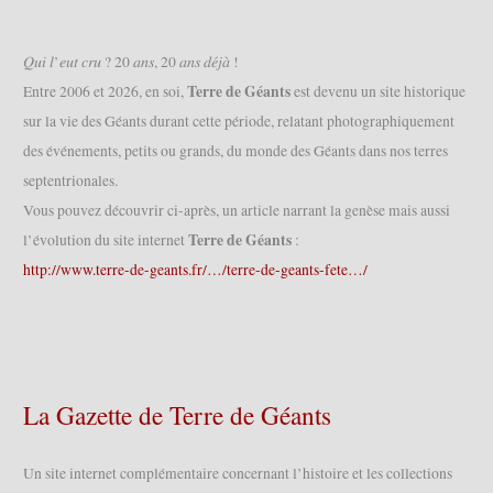
𝑄𝑢𝑖 𝑙’𝑒𝑢𝑡 𝑐𝑟𝑢 ? 20 𝑎𝑛𝑠, 20 𝑎𝑛𝑠 𝑑𝑒́𝑗𝑎̀ !
Terre de Géants
Entre 2006 et 2026, en soi,
est devenu un site historique
sur la vie des Géants durant cette période, relatant photographiquement
des événements, petits ou grands, du monde des Géants dans nos terres
septentrionales.
Vous pouvez découvrir ci-après, un article narrant la genèse mais aussi
Terre de Géants
l’évolution du site internet
:
http://www.terre-de-geants.fr/…/terre-de-geants-fete…/
La Gazette de Terre de Géants
Un site internet complémentaire concernant l’histoire et les collections