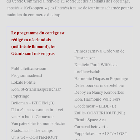
du Cercle Commercial renvoie au sobriquet des habitants de Poperinge,
appelés « Keikoppen » (les Entêtés) à cause de leur lutte acharnée pour le
maintien du commerce du drap.
Le programme du cortège est
rédigé en néerlandais
(mâtiné de flamand), les
Prinses carnaval Orde van de
Géants sont mis en gras.
Feestneuzen
Kapitein Forel Wilfrieds
Publiciteitscaravaan
forellenvisclub
Programmadienst
Harmonie Diapason Poperinge
Lokale Politie
De keiboerkes in de zetel bie
Kon. St-Stanislasspeelschaar
Debby en Nancy Keiboerkes
Poperinge
Kon. Harmonie Volle Fors
Belleman – IZEGEM (B)
Goedemoar – LEDE (B)
E ku z’n neuze snuten in ‘t vel
Zullie- OOSTERHOUT (NL)
van z’n buuk. Carnavuur
Firmin Space Ace
Van patersbier tot nunneplezier
Carnaval betovert…
Stadschaal – The vamps
Poppolekes – AALST/ALOST
Ut is wé – OOSTERHOUT