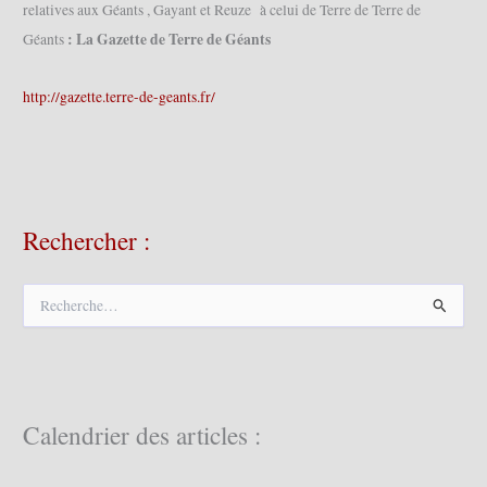
relatives aux Géants , Gayant et Reuze à celui de Terre de Terre de
: La Gazette de Terre de Géants
Géants
http://gazette.terre-de-geants.fr/
Rechercher :
R
e
c
h
e
r
c
Calendrier des articles :
h
e