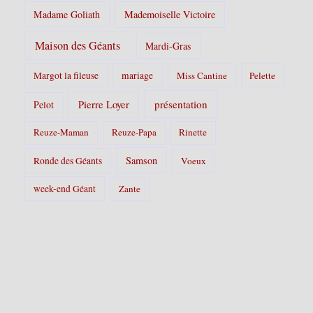
Madame Goliath
Mademoiselle Victoire
Maison des Géants
Mardi-Gras
Margot la fileuse
mariage
Miss Cantine
Pelette
Pierre Loyer
présentation
Pelot
Reuze-Maman
Reuze-Papa
Rinette
Samson
Ronde des Géants
Voeux
week-end Géant
Zante