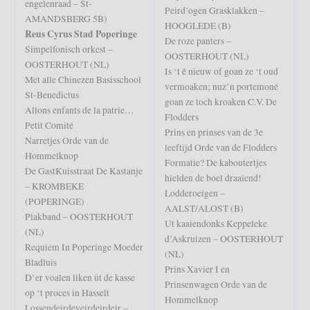
engelenraad – St-
Peird’ogen Grasklakken –
AMANDSBERG 5B)
HOOGLEDE (B)
Reus Cyrus Stad Poperinge
De roze panters –
Simpelfonisch orkest –
OOSTERHOUT (NL)
OOSTERHOUT (NL)
Is ‘t ê nieuw of goan ze ‘t oud
Met alle Chinezen Basisschool
vermoaken; nuz’n portemoné
St-Benedictus
goan ze toch kroaken C.V. De
Allons enfants de la patrie…
Flodders
Petit Comité
Prins en prinses van de 3e
Narretjes Orde van de
leeftijd Orde van de Flodders
Hommelknop
Formatie? De kaboutertjes
De GastKuisstraat De Kastanje
hielden de boel draaiend!
– KROMBEKE
Lodderoeigen –
(POPERINGE)
AALST/ALOST (B)
Plakband – OOSTERHOUT
Ut kaaiendonks Keppeleke
(NL)
d’Askruizen – OOSTERHOUT
Requiem In Poperinge Moeder
(NL)
Bladluis
Prins Xavier I en
D’er voalen liken ût de kasse
Prinsenwagen Orde van de
op ‘t proces in Hasselt
Hommelknop
Lossendeirdeveirdeirdeir –