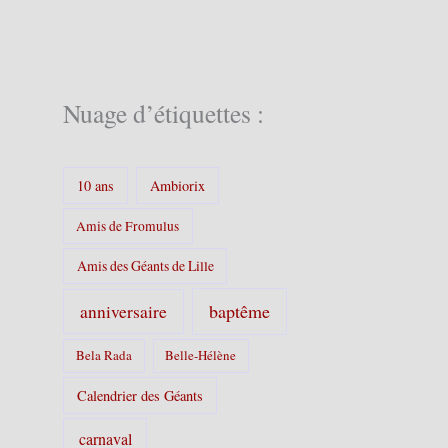
g
o
r
i
e
Nuage d’étiquettes :
s
:
10 ans
Ambiorix
Amis de Fromulus
Amis des Géants de Lille
baptême
anniversaire
Bela Rada
Belle-Hélène
Calendrier des Géants
carnaval