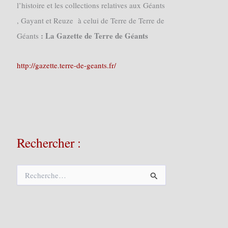
l’histoire et les collections relatives aux Géants
, Gayant et Reuze à celui de Terre de Terre de
: La Gazette de Terre de Géants
Géants
http://gazette.terre-de-geants.fr/
Rechercher :
R
e
c
h
e
r