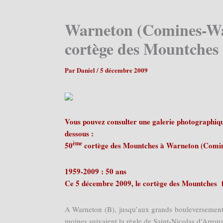
Warneton (Comines-Wa
cortège des Mountches 
Par
Daniel
/
5 décembre 2009
Vous pouvez consulter une galerie photographique
dessous :
ème
50
cortège des Mountches à Warneton (Comin
1959-2009 : 50 ans
Ce 5 décembre 2009, le cortège des Mountches f
A Warneton (B), jusqu’aux grands bouleversements 
moines suivaient la règle de Saint-Nicolas d’Arroua