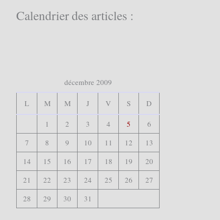
c
Calendrier des articles :
h
e
r
:
décembre 2009
L
M
M
J
V
S
D
1
2
3
4
5
6
7
8
9
10
11
12
13
14
15
16
17
18
19
20
21
22
23
24
25
26
27
28
29
30
31