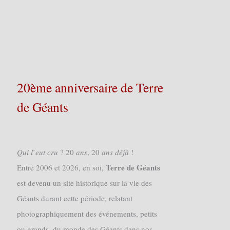
20ème anniversaire de Terre
de Géants
𝑄𝑢𝑖 𝑙’𝑒𝑢𝑡 𝑐𝑟𝑢 ? 20 𝑎𝑛𝑠, 20 𝑎𝑛𝑠 𝑑𝑒́𝑗𝑎̀ !
Terre de Géants
Entre 2006 et 2026, en soi,
est devenu un site historique sur la vie des
Géants durant cette période, relatant
photographiquement des événements, petits
ou grands, du monde des Géants dans nos