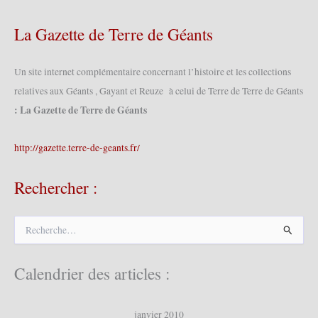
La Gazette de Terre de Géants
Un site internet complémentaire concernant l’histoire et les collections
relatives aux Géants , Gayant et Reuze à celui de Terre de Terre de Géants
: La Gazette de Terre de Géants
http://gazette.terre-de-geants.fr/
Rechercher :
R
e
c
h
Calendrier des articles :
e
r
c
janvier 2010