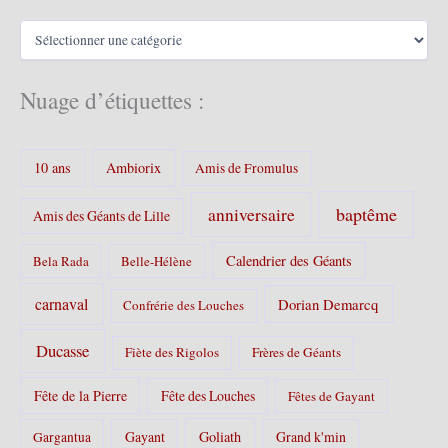
v
C
e
a
s
t
é
Nuage d’étiquettes :
g
o
r
10 ans
Ambiorix
i
Amis de Fromulus
e
s
baptême
anniversaire
Amis des Géants de Lille
:
Calendrier des Géants
Bela Rada
Belle-Hélène
carnaval
Dorian Demarcq
Confrérie des Louches
Ducasse
Fiète des Rigolos
Frères de Géants
Fête de la Pierre
Fête des Louches
Fêtes de Gayant
Gayant
Goliath
Grand k'min
Gargantua