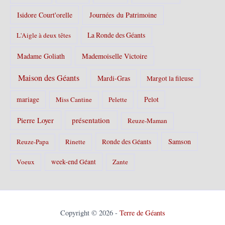
Isidore Court'orelle
Journées du Patrimoine
La Ronde des Géants
L'Aigle à deux têtes
Madame Goliath
Mademoiselle Victoire
Maison des Géants
Mardi-Gras
Margot la fileuse
Pelot
mariage
Miss Cantine
Pelette
Pierre Loyer
présentation
Reuze-Maman
Samson
Reuze-Papa
Rinette
Ronde des Géants
Voeux
week-end Géant
Zante
Copyright © 2026 -
Terre de Géants