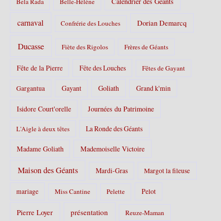
Calendrier des Géants
Bela Rada
Belle-Hélène
carnaval
Dorian Demarcq
Confrérie des Louches
Ducasse
Fiète des Rigolos
Frères de Géants
Fête de la Pierre
Fête des Louches
Fêtes de Gayant
Gayant
Goliath
Grand k'min
Gargantua
Isidore Court'orelle
Journées du Patrimoine
La Ronde des Géants
L'Aigle à deux têtes
Madame Goliath
Mademoiselle Victoire
Maison des Géants
Mardi-Gras
Margot la fileuse
Pelot
mariage
Miss Cantine
Pelette
Pierre Loyer
présentation
Reuze-Maman