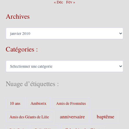
« Déc
Fév »
Archives
A
r
c
Catégories :
h
i
v
C
e
a
s
t
é
Nuage d’étiquettes :
g
o
r
10 ans
Ambiorix
i
Amis de Fromulus
e
s
baptême
anniversaire
Amis des Géants de Lille
: