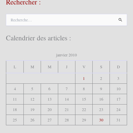
Rechercher :
R
e
c
h
Calendrier des articles :
e
r
c
janvier 2010
h
e
L
M
M
J
V
S
D
r
1
2
3
:
4
5
6
7
8
9
10
11
12
13
14
15
16
17
18
19
20
21
22
23
24
25
26
27
28
29
30
31