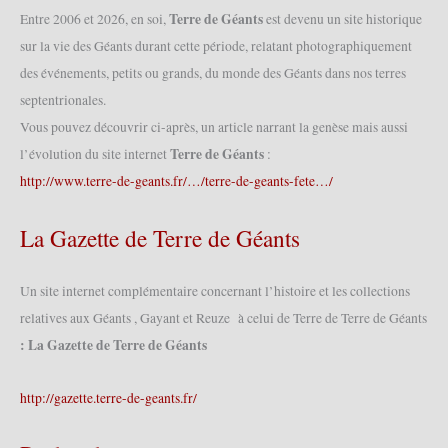
Géants
Terre de Géants
Entre 2006 et 2026, en soi,
est devenu un site historique
2010
sur la vie des Géants durant cette période, relatant photographiquement
(30/01/2010)
des événements, petits ou grands, du monde des Géants dans nos terres
septentrionales.
Vous pouvez découvrir ci-après, un article narrant la genèse mais aussi
Terre de Géants
l’évolution du site internet
:
http://www.terre-de-geants.fr/…/terre-de-geants-fete…/
La Gazette de Terre de Géants
Un site internet complémentaire concernant l’histoire et les collections
relatives aux Géants , Gayant et Reuze à celui de Terre de Terre de Géants
: La Gazette de Terre de Géants
http://gazette.terre-de-geants.fr/