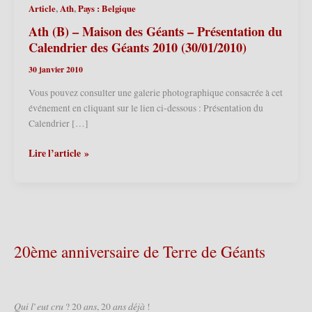
,
,
Article
Ath
Pays : Belgique
Ath (B) – Maison des Géants – Présentation du
Calendrier des Géants 2010 (30/01/2010)
30 janvier 2010
Vous pouvez consulter une galerie photographique consacrée à cet
événement en cliquant sur le lien ci-dessous : Présentation du
Calendrier […]
Ath
Lire l’article »
(B)
–
Maison
des
Géants
–
20ème anniversaire de Terre de Géants
Présentation
du
Calendrier
des
𝑄𝑢𝑖 𝑙’𝑒𝑢𝑡 𝑐𝑟𝑢 ? 20 𝑎𝑛𝑠, 20 𝑎𝑛𝑠 𝑑𝑒́𝑗𝑎̀ !