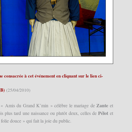
 consacrée à cet événement en cliquant sur le lien ci-
(B)
(25/04/2010)
Zante
les « Amis du Grand K’min » célèbre le mariage de
et
Pélot
mois plus tard une naissance ou plutôt deux, celles de
et
lie douce » qui fait la joie du public.