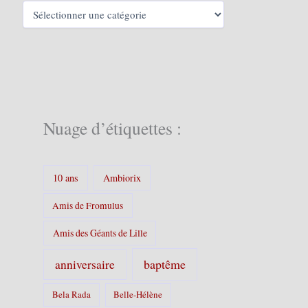
C
a
t
é
g
o
r
i
e
Nuage d’étiquettes :
s
:
10 ans
Ambiorix
Amis de Fromulus
Amis des Géants de Lille
baptême
anniversaire
Bela Rada
Belle-Hélène