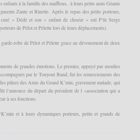
s enfants à la famille des mafflous, à leurs petits amis Géants
parents Zante et Rinette. Après le repas des petits porteurs,
« curé » Dédé et son « enfant de choeur » eul P’tit Serge
orteurs de Pélot et Pélette lors de leurs déplacements).
a garde-robe de Pélot et Pélette grace au dévouement de deux
oments de grandes émotions. Le premier, appuyé par moultes
accompagnés par le Touyout Band, fut les remerciements des
un des piliers des Amis du Grand K’min, gravement malade, qui
 fût l’annonce du départ du président de l »association qui a
ur à ses fonctions.
K’min et à leurs dynamiques porteurs, petits et grands de