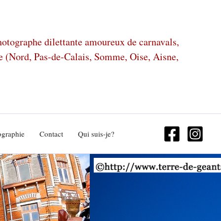
photographe dilettante amoureux de carnavals,
ze (Nord, Pas-de-Calais, Somme, Oise, Aisne,
ographie
Contact
Qui suis-je?