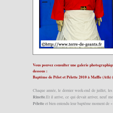
Vous pouvez consulter une galerie photographique
dessous :
Baptême de Pélot et Pélette 2010 à Maffle (Ath) 
Chaque année, le dernier week-end de juillet, 
Rinette
.Et il arrive, ce qui devait arriver, neuf 
Pélette
et bien entendu leur baptême moment de « fo