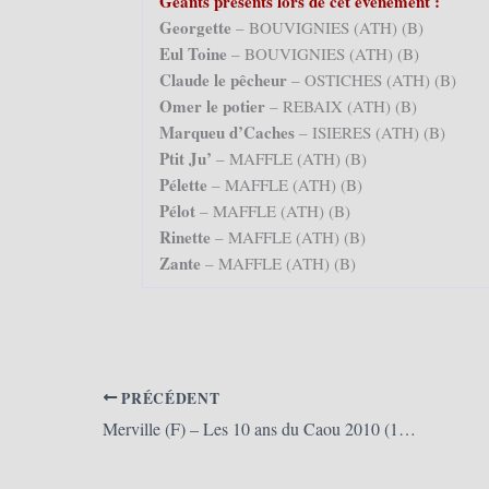
Géants présents lors de cet événement :
Georgette
– BOUVIGNIES (ATH) (B)
Eul Toine
– BOUVIGNIES (ATH) (B)
Claude le pêcheur
– OSTICHES (ATH) (B)
Omer le potier
– REBAIX (ATH) (B)
Marqueu d’Caches
– ISIERES (ATH) (B)
Ptit Ju’
– MAFFLE (ATH) (B)
Pélette
– MAFFLE (ATH) (B)
Pélot
– MAFFLE (ATH) (B)
Rinette
– MAFFLE (ATH) (B)
Zante
– MAFFLE (ATH) (B)
PRÉCÉDENT
Merville (F) – Les 10 ans du Caou 2010 (18/04/2010)