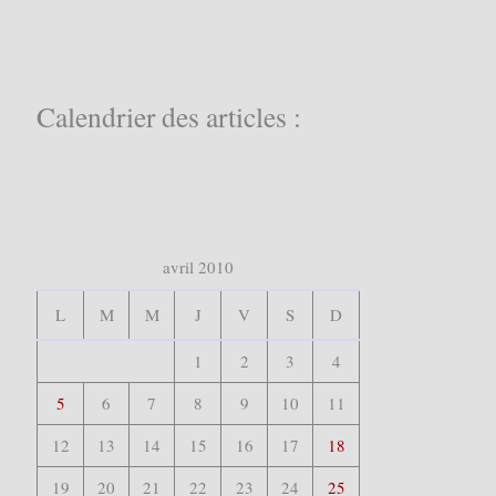
h
e
r
c
Calendrier des articles :
h
e
r
:
avril 2010
L
M
M
J
V
S
D
1
2
3
4
5
6
7
8
9
10
11
12
13
14
15
16
17
18
19
20
21
22
23
24
25