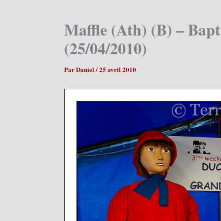
Maffle (Ath) (B) – Bapt
(25/04/2010)
Par
Daniel
/
25 avril 2010