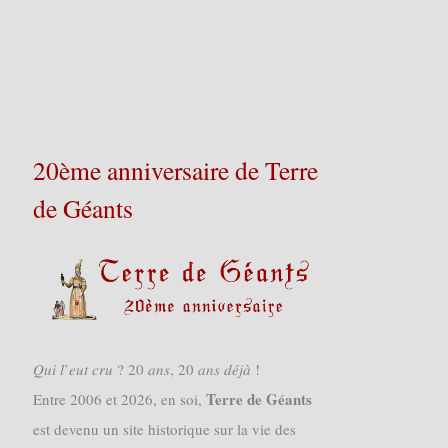
20ème anniversaire de Terre
de Géants
𝑄𝑢𝑖 𝑙’𝑒𝑢𝑡 𝑐𝑟𝑢 ? 20 𝑎𝑛𝑠, 20 𝑎𝑛𝑠 𝑑𝑒́𝑗𝑎̀ !
Terre de Géants
Entre 2006 et 2026, en soi,
est devenu un site historique sur la vie des