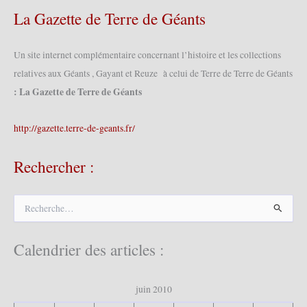
La Gazette de Terre de Géants
Un site internet complémentaire concernant l’histoire et les collections
relatives aux Géants , Gayant et Reuze à celui de Terre de Terre de Géants
: La Gazette de Terre de Géants
http://gazette.terre-de-geants.fr/
Rechercher :
R
e
c
h
Calendrier des articles :
e
r
c
juin 2010
h