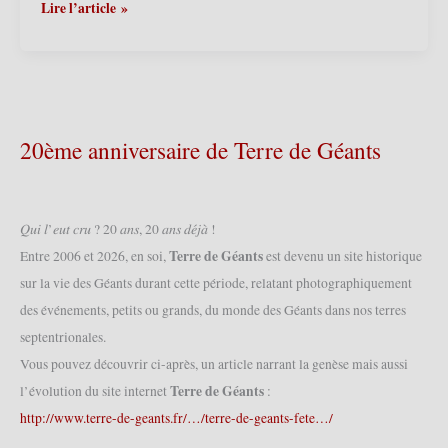
Victoire
Lezennes
Lire l’article »
2010
(F)
(19/06/2010)
–
Les
10
ans
d’Isidore
20ème anniversaire de Terre de Géants
Court’Orelle
2010
(12/06/2010)
𝑄𝑢𝑖 𝑙’𝑒𝑢𝑡 𝑐𝑟𝑢 ? 20 𝑎𝑛𝑠, 20 𝑎𝑛𝑠 𝑑𝑒́𝑗𝑎̀ !
Terre de Géants
Entre 2006 et 2026, en soi,
est devenu un site historique
sur la vie des Géants durant cette période, relatant photographiquement
des événements, petits ou grands, du monde des Géants dans nos terres
septentrionales.
Vous pouvez découvrir ci-après, un article narrant la genèse mais aussi
Terre de Géants
l’évolution du site internet
:
http://www.terre-de-geants.fr/…/terre-de-geants-fete…/