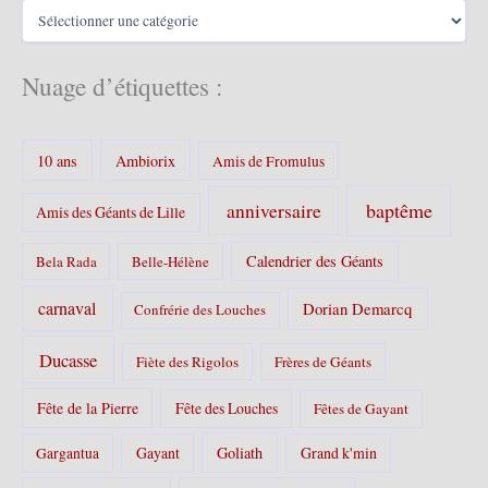
C
e
a
s
t
é
Nuage d’étiquettes :
g
o
r
10 ans
Ambiorix
i
Amis de Fromulus
e
s
baptême
anniversaire
Amis des Géants de Lille
:
Calendrier des Géants
Bela Rada
Belle-Hélène
carnaval
Dorian Demarcq
Confrérie des Louches
Ducasse
Fiète des Rigolos
Frères de Géants
Fête de la Pierre
Fête des Louches
Fêtes de Gayant
Gayant
Goliath
Grand k'min
Gargantua