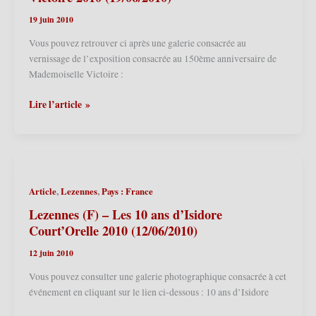
19 juin 2010
Vous pouvez retrouver ci après une galerie consacrée au
vernissage de l’exposition consacrée au 150ème anniversaire de
Mademoiselle Victoire :
Ath
Lire l’article »
(B)
–
Maison
des
Géants
,
,
Article
Lezennes
Pays : France
–
Vernissage
Lezennes (F) – Les 10 ans d’Isidore
de
Court’Orelle 2010 (12/06/2010)
l’exposition
12 juin 2010
150ème
anniversaire
Vous pouvez consulter une galerie photographique consacrée à cet
de
événement en cliquant sur le lien ci-dessous : 10 ans d’Isidore
Melle