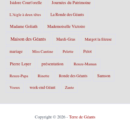
Isidore Court'orelle
Journées du Patrimoine
La Ronde des Géants
L'Aigle à deux têtes
Madame Goliath
Mademoiselle Victoire
Maison des Géants
Mardi-Gras
Margot la fileuse
Pelot
mariage
Miss Cantine
Pelette
Pierre Loyer
présentation
Reuze-Maman
Samson
Reuze-Papa
Rinette
Ronde des Géants
Voeux
week-end Géant
Zante
Copyright © 2026 -
Terre de Géants