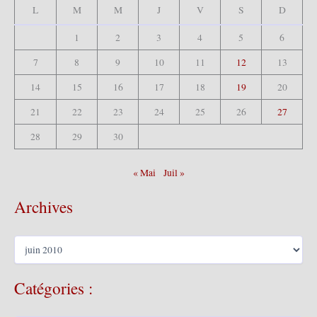
e
L
M
M
J
V
S
D
r
1
2
3
4
5
6
:
7
8
9
10
11
12
13
14
15
16
17
18
19
20
21
22
23
24
25
26
27
28
29
30
« Mai
Juil »
Archives
A
r
c
Catégories :
h
i
v