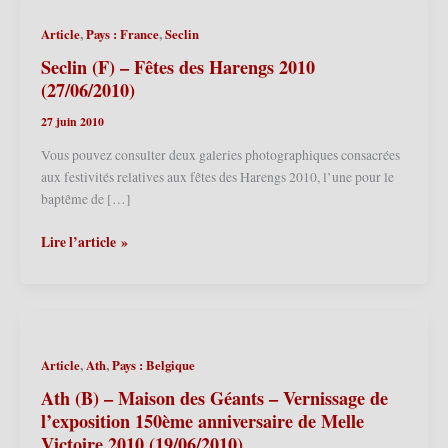
,
,
Article
Pays : France
Seclin
Seclin (F) – Fêtes des Harengs 2010
(27/06/2010)
27 juin 2010
Vous pouvez consulter deux galeries photographiques consacrées
aux festivités relatives aux fêtes des Harengs 2010, l’une pour le
baptême de […]
Seclin
Lire l’article »
(F)
–
Fêtes
des
Harengs
,
,
Article
Ath
Pays : Belgique
2010
(27/06/2010)
Ath (B) – Maison des Géants – Vernissage de
l’exposition 150ème anniversaire de Melle
Victoire 2010 (19/06/2010)